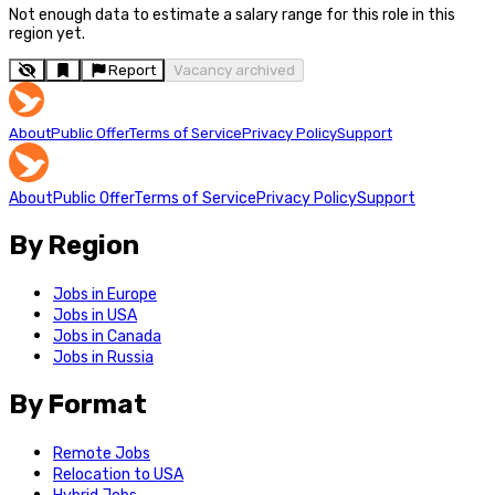
Not enough data to estimate a salary range for this role in this
region yet.
Report
Vacancy archived
About
Public Offer
Terms of Service
Privacy Policy
Support
About
Public Offer
Terms of Service
Privacy Policy
Support
By Region
Jobs in Europe
Jobs in USA
Jobs in Canada
Jobs in Russia
By Format
Remote Jobs
Relocation to USA