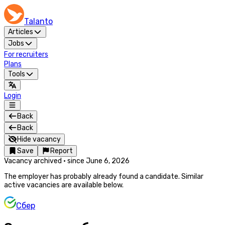
Talanto
Articles
Jobs
For recruiters
Plans
Tools
Login
Back
Back
Hide vacancy
Save
Report
Vacancy archived
·
since
June 6, 2026
The employer has probably already found a candidate. Similar
active vacancies are available below.
Сбер