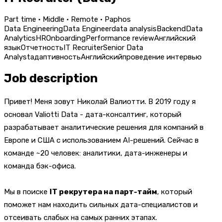
Part time · Middle · Remote · Paphos
Data Engineering
Data Engineer
data analysis
Backend
Data
Analytics
HR
Onboarding
Performance review
Английский
язык
Отчетность
IT Recruiter
Senior Data
Analyst
адаптивность
Английский
проведение интервью
Job description
Привет! Меня зовут Николай Валиотти. В 2019 году я
основал Valiotti Data - дата-консалтинг, который
разрабатывает аналитические решения для компаний в
Европе и США с использованием AI-решений. Сейчас в
команде ~20 человек: аналитики, дата-инженеры и
команда бэк-офиса.
Мы в поиске
IT рекрутера на парт-тайм
, который
поможет нам находить сильных дата-специалистов и
отсеивать слабых на самых ранних этапах.