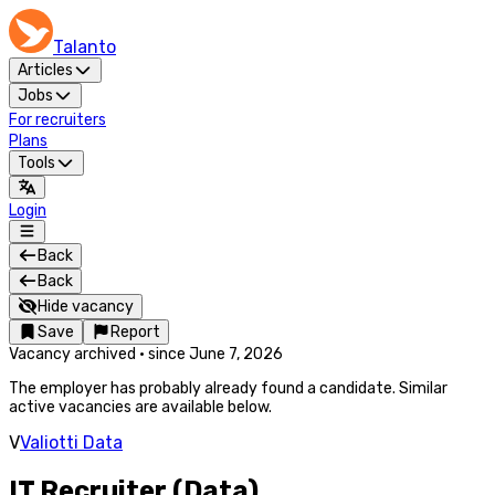
Talanto
Articles
Jobs
For recruiters
Plans
Tools
Login
Back
Back
Hide vacancy
Save
Report
Vacancy archived
·
since
June 7, 2026
The employer has probably already found a candidate. Similar
active vacancies are available below.
V
Valiotti Data
IT Recruiter (Data)