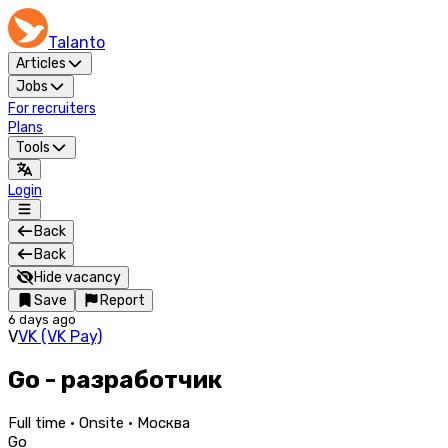
Talanto
Articles
Jobs
For recruiters
Plans
Tools
Login
Back
Back
Hide vacancy
Save
Report
6 days ago
V
VK (VK Pay)
Go - разработчик
Full time · Onsite · Москва
Go