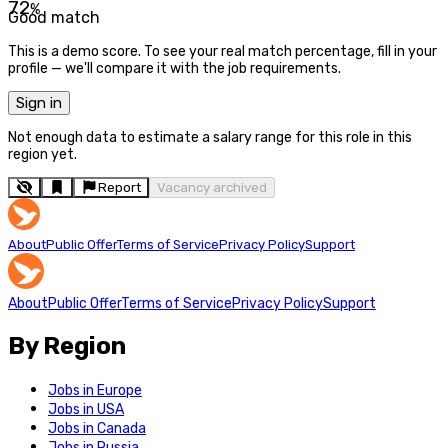
72
%
Good match
This is a demo score. To see your real match percentage, fill in your
profile — we'll compare it with the job requirements.
Sign in
Not enough data to estimate a salary range for this role in this
region yet.
Report
Vacancy archived
About
Public Offer
Terms of Service
Privacy Policy
Support
About
Public Offer
Terms of Service
Privacy Policy
Support
By Region
Jobs in Europe
Jobs in USA
Jobs in Canada
Jobs in Russia