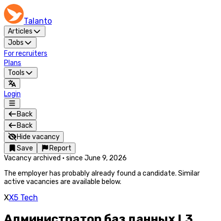
Talanto
Articles
Jobs
For recruiters
Plans
Tools
Login
Back
Back
Hide vacancy
Save
Report
Vacancy archived
·
since
June 9, 2026
The employer has probably already found a candidate. Similar
active vacancies are available below.
X
X5 Tech
Администратор баз данных L3