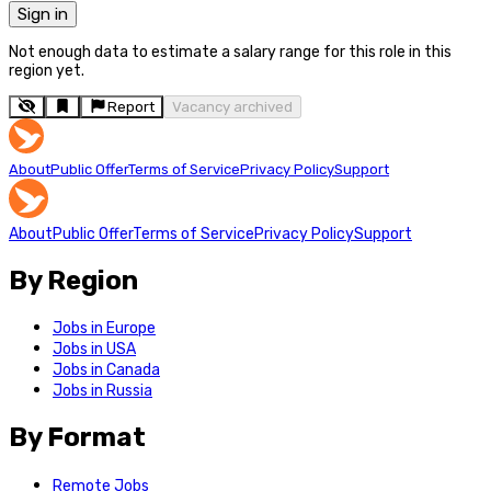
Sign in
Not enough data to estimate a salary range for this role in this
region yet.
Report
Vacancy archived
About
Public Offer
Terms of Service
Privacy Policy
Support
About
Public Offer
Terms of Service
Privacy Policy
Support
By Region
Jobs in Europe
Jobs in USA
Jobs in Canada
Jobs in Russia
By Format
Remote Jobs