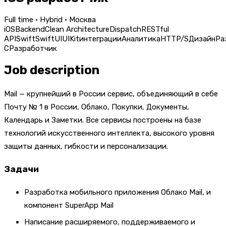
Full time · Hybrid · Москва
iOS
Backend
Clean Architecture
Dispatch
RESTful
API
Swift
SwiftUI
UIKit
интеграции
Аналитика
HTTP/S
Дизайн
Ра
C
Разработчик
Job description
Mail — крупнейший в России сервис, объединяющий в себе
Почту № 1 в России, Облако, Покупки, Документы,
Календарь и Заметки. Все сервисы построены на базе
технологий искусственного интеллекта, высокого уровня
защиты данных, гибкости и персонализации.
Задачи
Разработка мобильного приложения Облако Mail, и
компонент SuperApp Mail
Написание расширяемого, поддерживаемого и