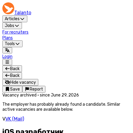
Talanto
Articles
Jobs
For recruiters
Plans
Tools
Login
Back
Back
Hide vacancy
Save
Report
Vacancy archived
·
since
June 29, 2026
The employer has probably already found a candidate. Similar
active vacancies are available below.
V
VK (Mail)
iOS разработчик