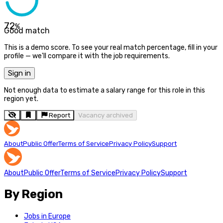
72
%
Good match
This is a demo score. To see your real match percentage, fill in your
profile — we'll compare it with the job requirements.
Sign in
Not enough data to estimate a salary range for this role in this
region yet.
Report
Vacancy archived
About
Public Offer
Terms of Service
Privacy Policy
Support
About
Public Offer
Terms of Service
Privacy Policy
Support
By Region
Jobs in Europe