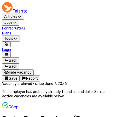
Talanto
Articles
Jobs
For recruiters
Plans
Tools
Login
Back
Back
Hide vacancy
Save
Report
Vacancy archived
·
since
June 7, 2026
The employer has probably already found a candidate. Similar
active vacancies are available below.
Сбер