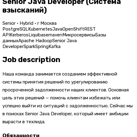
Senior Java Developer (Система
взысканий)
Senior · Hybrid · г Москва
PostgreSQL
Kubernetes
Java
OpenShift
REST
API
Kerberos
Liquibase
maven
Микросервисы
Базы
данных
Apache Hadoop
Senior Java
Developer
Spark
Spring
Kafka
Job description
Наша команда занимается созданием эффективной
системы принятия решений по урегулированию
просроченной задолженности наших клиентов. Основная
цель этих решений — помочь клиентам избежать или
успешно выйти из ситуаций с задолженностью. Сейчас мы
в поисках Senior Java Developer, который имеет амбиции
вырасти в техлида.
Обязанности