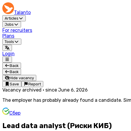
Talanto
Articles
Jobs
For recruiters
Plans
Tools
Login
Back
Back
Hide vacancy
Save
Report
Vacancy archived
·
since
June 6, 2026
The employer has probably already found a candidate. Simi
Сбер
Lead data analyst (Риски КИБ)