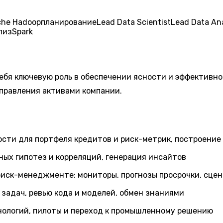
che Hadoop
планирование
Lead Data Scientist
Lead Data An
лиз
Spark
 себя ключевую роль в обеспечении ясности и эффектив
управления активами компании.
сти для портфеля кредитов и риск-метрик, построени
ых гипотез и корреляций, генерация инсайтов
риск-менеджменте: мониторы, прогнозы просрочки, сце
задач, ревью кода и моделей, обмен знаниями
нологий, пилоты и переход к промышленному решению