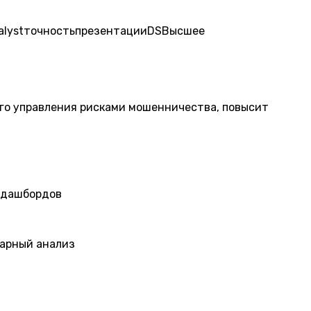
alyst
точность
презентации
DS
Высшее
ного управления рисками мошенничества, повысит
е дашбордов
нарный анализ