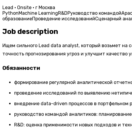
Lead · Onsite · г Москва
Python
Machine Learning
R&D
Руководство командой
Apa
образование
Проведение исследований
Сценарный ана
Job description
Ищем сильного Lead data analyst, который возьмет на
точность прогнозирования угроз и улучшит качество 
Обязанности
формирование регулярной аналитической отчетно
проведение исследований по выявлению нетипичн
внедрение data-driven процессов в портфельном 
руководство командой аналитиков: планирование 
R&D: оценка применимости новых подходов и тех