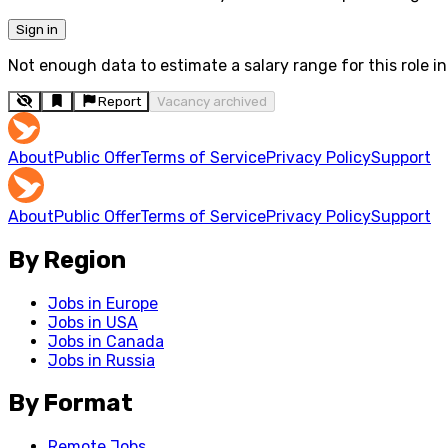
Sign in
Not enough data to estimate a salary range for this role in 
Report
Vacancy archived
About
Public Offer
Terms of Service
Privacy Policy
Support
About
Public Offer
Terms of Service
Privacy Policy
Support
By Region
Jobs in Europe
Jobs in USA
Jobs in Canada
Jobs in Russia
By Format
Remote Jobs