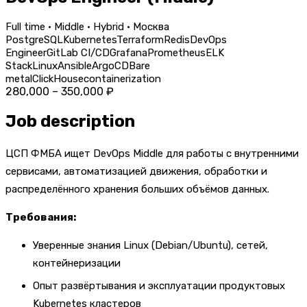
Full time · Middle · Hybrid · Москва
PostgreSQL
Kubernetes
Terraform
Redis
DevOps
Engineer
GitLab CI/CD
Grafana
Prometheus
ELK
Stack
Linux
Ansible
ArgoCD
Bare
metal
ClickHouse
containerization
280,000 – 350,000 ₽
Job description
ЦСП ФМБА ищет DevOps Middle для работы с внутренними
сервисами, автоматизацией движения, обработки и
распределённого хранения больших объёмов данных.
Требования:
Уверенные знания Linux (Debian/Ubuntu), сетей,
контейнеризации
Опыт развёртывания и эксплуатации продуктовых
Kubernetes кластеров