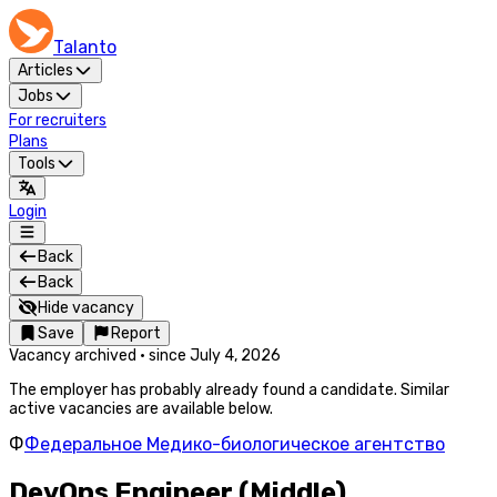
Talanto
Articles
Jobs
For recruiters
Plans
Tools
Login
Back
Back
Hide vacancy
Save
Report
Vacancy archived
·
since
July 4, 2026
The employer has probably already found a candidate. Similar
active vacancies are available below.
Ф
Федеральное Медико-биологическое агентство
DevOps Engineer (Middle)