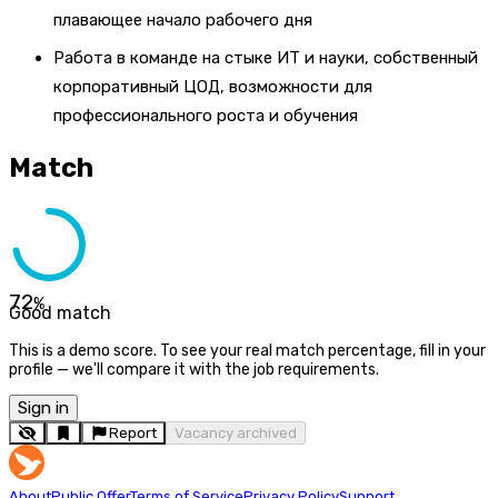
плавающее начало рабочего дня
Работа в команде на стыке ИТ и науки, собственный
корпоративный ЦОД, возможности для
профессионального роста и обучения
Match
72
%
Good match
This is a demo score. To see your real match percentage, fill in your
profile — we'll compare it with the job requirements.
Sign in
Report
Vacancy archived
About
Public Offer
Terms of Service
Privacy Policy
Support