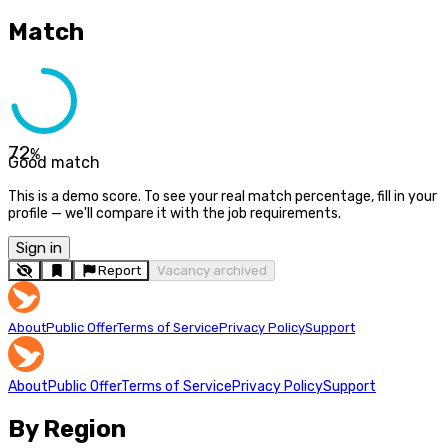
Match
72
%
Good match
This is a demo score. To see your real match percentage, fill in your
profile — we'll compare it with the job requirements.
Sign in
Report
Vacancy archived
About
Public Offer
Terms of Service
Privacy Policy
Support
About
Public Offer
Terms of Service
Privacy Policy
Support
By Region