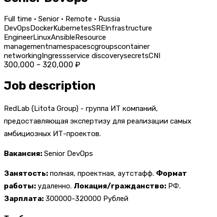
Full time · Senior · Remote · Russia
DevOps
Docker
Kubernetes
SRE
Infrastructure
Engineer
Linux
Ansible
Resource
management
namespaces
cgroups
container
networking
Ingress
service discovery
secrets
CNI
300,000 – 320,000 ₽
Job description
RedLab (Litota Group) - группа ИТ компаний,
предоставляющая экспертизу для реализации самых
амбициозных ИТ-проектов.
Вакансия:
Senior DevOps
Занятость:
полная, проектная, аутстафф.
Формат
работы:
удаленно.
Локация/гражданство:
РФ.
Зарплата:
300000-320000 Рублей