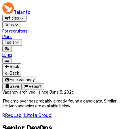
Talanto
Articles
Jobs
For recruiters
Plans
Tools
Login
Back
Back
Hide vacancy
Save
Report
Vacancy archived
·
since
June 5, 2026
The employer has probably already found a candidate. Similar
active vacancies are available below.
R
RedLab (Litota Group)
Senior DevOps