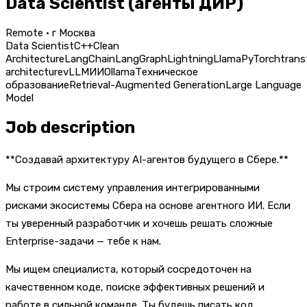
Data Scientist (агенты ДИР)
Remote · г Москва
Data Scientist
C++
Clean
Architecture
LangChain
LangGraph
Lightning
Llama
PyTorch
trans
architecture
vLLM
ИИ
Ollama
Техническое
образование
Retrieval-Augmented Generation
Large Language
Model
Job description
**Создавай архитектуру AI-агентов будущего в Сбере.**
Мы строим систему управления интегрированными
рисками экосистемы Сбера на основе агентного ИИ. Если
ты уверенный разработчик и хочешь решать сложные
Enterprise-задачи — тебе к нам.
Мы ищем специалиста, который сосредоточен на
качественном коде, поиске эффективных решений и
работе в сильной команде. Ты будешь писать код,