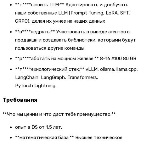
**т****ьюнить LLM:** Адаптировать и дообучать
наши собственные LLM (Prompt Tuning, LoRA, SFT,
GRPO), делая их умнее на наших данных
**в****недрять:** Участвовать в выводе агентов в
продакшн и создавать библиотеки, которыми будут
пользоваться другие команды
**р****аботать на мощном железе:** 8–16 A100 80 GB
**т****ехнологический стек:** vLLM, ollama, llama.cpp,
LangChain, LangGraph, Transformers,
PyTorch Lightning.
Требования
**Что мы ценим и что даст тебе преимущество:**
опыт в DS от 1,5 лет.
**математическая база:** Высшее техническое