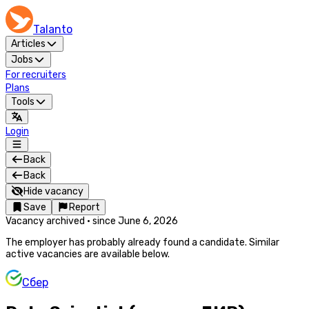
Talanto
Articles
Jobs
For recruiters
Plans
Tools
Login
Back
Back
Hide vacancy
Save
Report
Vacancy archived
·
since
June 6, 2026
The employer has probably already found a candidate. Similar
active vacancies are available below.
Сбер