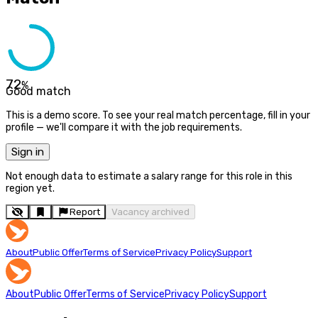
72
%
Good match
This is a demo score. To see your real match percentage, fill in your
profile — we'll compare it with the job requirements.
Sign in
Not enough data to estimate a salary range for this role in this
region yet.
Report
Vacancy archived
About
Public Offer
Terms of Service
Privacy Policy
Support
About
Public Offer
Terms of Service
Privacy Policy
Support