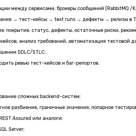
ации между сервисами, брокеры сообщений (RabbitMQ /Kaf
ания → тест-кейсы → test runs → дефекты → релизы в 
я: покрытие, статус, дефекты, остаточные риски, реком
-кейсов, анализ требований, автоматизация тестовой д
чшении SDLC/STLC;
одить ревью тест-кейсов и баг-репортов.
рование сложных backend-систем;
ное разбиение, граничные значения, попарное тестирован
REST Assured или аналоги;
QL Server;