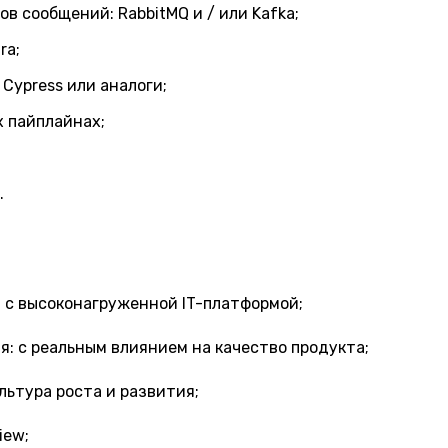
в сообщений: RabbitMQ и / или Kafka;
ra;
 Cypress или аналоги;
х пайплайнах;
.
а с высоконагруженной IT-платформой;
: с реальным влиянием на качество продукта;
льтура роста и развития;
iew;