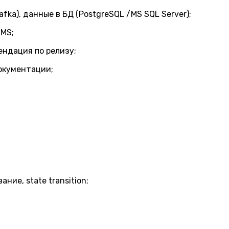
ka), данные в БД (PostgreSQL /MS SQL Server);
TMS;
ендация по релизу;
окументации;
ие, state transition;