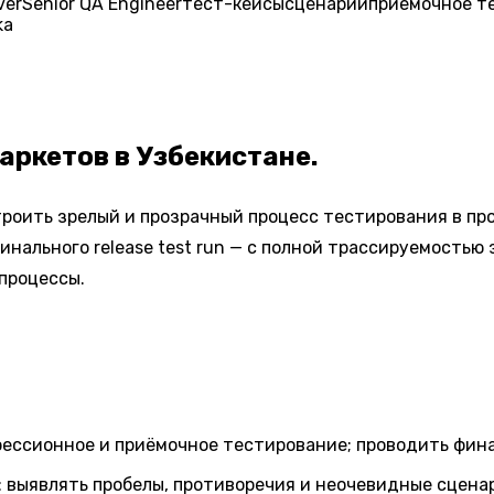
ver
Senior QA Engineer
тест-кейсы
сценарии
приёмочное т
ka
аркетов в Узбекистане.
строить зрелый и прозрачный процесс тестирования в п
нального release test run — с полной трассируемостью 
процессы.
ссионное и приёмочное тестирование; проводить финальн
 выявлять пробелы, противоречия и неочевидные сцена