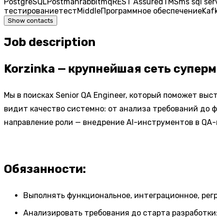
PostgreSQL
Postman
rabbitmq
REST Assured
TMS
ms sql ser
тестирование
тест
Middle
Программное обеспечение
Kaf
Show contacts
Job description
Korzinka — крупнейшая сеть суперм
Мы в поисках Senior QA Engineer, который поможет вы
видит качество системно: от анализа требований до фи
направление роли — внедрение AI-инструментов в QA-
Обязанности:
Выполнять функциональное, интеграционное, регре
Анализировать требования до старта разработки: