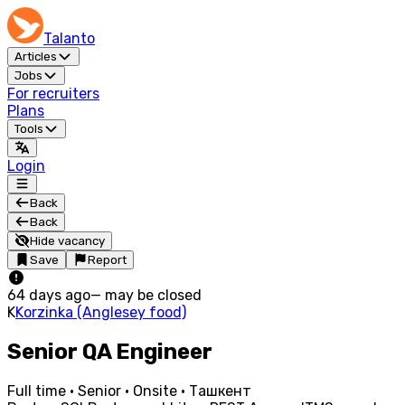
Talanto
Articles
Jobs
For recruiters
Plans
Tools
Login
Back
Back
Hide vacancy
Save
Report
64 days ago
—
may be closed
K
Korzinka (Anglesey food)
Senior QA Engineer
Full time · Senior · Onsite · Ташкент