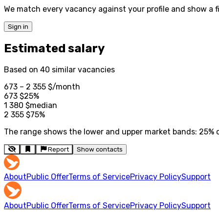
We match every vacancy against your profile and show a fi
Sign in
Estimated salary
Based on 40 similar vacancies
673 – 2 355 $
/month
673
$
25%
1 380
$
median
2 355
$
75%
The range shows the lower and upper market bands: 25% of 
Report
Show contacts
About
Public Offer
Terms of Service
Privacy Policy
Support
About
Public Offer
Terms of Service
Privacy Policy
Support