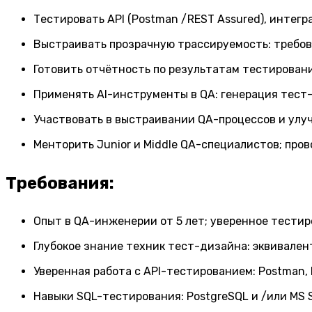
Тестировать API (Postman /REST Assured), интегр
Выстраивать прозрачную трассируемость: требов
Готовить отчётность по результатам тестировани
Применять AI-инструменты в QA: генерация тест
Участвовать в выстраивании QA-процессов и улу
Менторить Junior и Middle QA-специалистов; пров
Требования:
Опыт в QA-инженерии от 5 лет; уверенное тести
Глубокое знание техник тест-дизайна: эквивалент
Уверенная работа с API-тестированием: Postman, 
Навыки SQL-тестирования: PostgreSQL и /или MS S