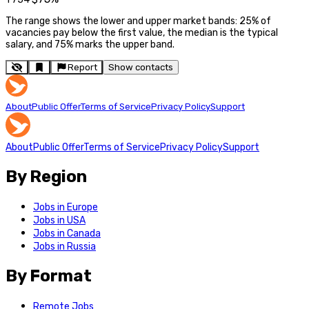
The range shows the lower and upper market bands: 25% of
vacancies pay below the first value, the median is the typical
salary, and 75% marks the upper band.
Report
Show contacts
About
Public Offer
Terms of Service
Privacy Policy
Support
About
Public Offer
Terms of Service
Privacy Policy
Support
By Region
Jobs in Europe
Jobs in USA
Jobs in Canada
Jobs in Russia
By Format
Remote Jobs