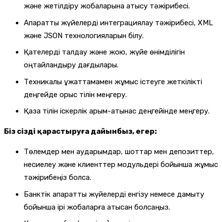
және жетілдіру жобаларына қатысу тәжірибесі.
Ақпараттық жүйелерді интеграциялау тәжірибесі, XML
және JSON технологияларын білу.
Қателерді талдау және жою, жүйе өнімділігін
оңтайландыру дағдылары.
Техникалық құжаттамамен жұмыс істеуге жеткілікті
деңгейде орыс тілін меңгеру.
Қазақ тілін іскерлік қарым-қатынас деңгейінде меңгеру.
Біз сізді қарастыруға дайынбыз, егер:
Төлемдер мен аударымдар, шоттар мен депозиттер,
несиелеу және клиенттер модульдері бойынша жұмыс
тәжірибеңіз болса.
Банктік ақпараттық жүйелерді енгізу немесе дамыту
бойынша ірі жобаларға қатысқан болсаңыз.