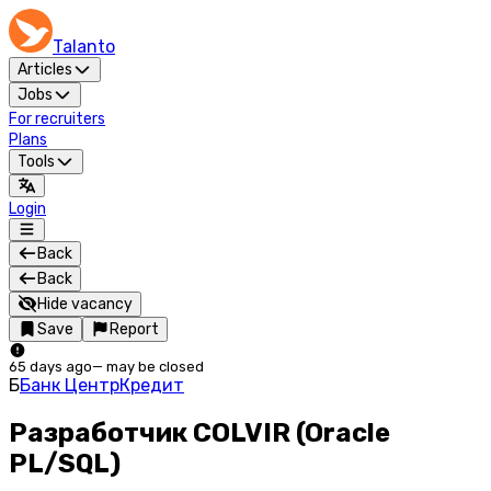
Talanto
Articles
Jobs
For recruiters
Plans
Tools
Login
Back
Back
Hide vacancy
Save
Report
65 days ago
—
may be closed
Б
Банк ЦентрКредит
Разработчик COLVIR (Oracle
PL/SQL)