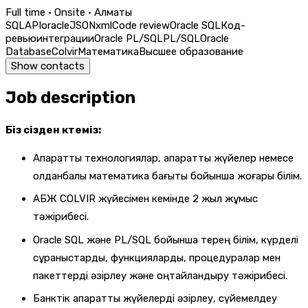
Full time · Onsite · Алматы
SQL
API
oracle
JSON
xml
Code review
Oracle SQL
Код-
ревью
интеграции
Oracle PL/SQL
PL/SQL
Oracle
Database
Colvir
Математика
Высшее образование
Show contacts
Job description
Біз сізден күтеміз:
Ақпараттық технологиялар, ақпараттық жүйелер немесе
қолданбалы математика бағыты бойынша жоғары білім.
АБЖ COLVIR жүйесімен кемінде 2 жыл жұмыс
тәжірибесі.
Oracle SQL және PL/SQL бойынша терең білім, күрделі
сұраныстарды, функцияларды, процедуралар мен
пакеттерді әзірлеу және оңтайландыру тәжірибесі.
Банктік ақпараттық жүйелерді әзірлеу, сүйемелдеу