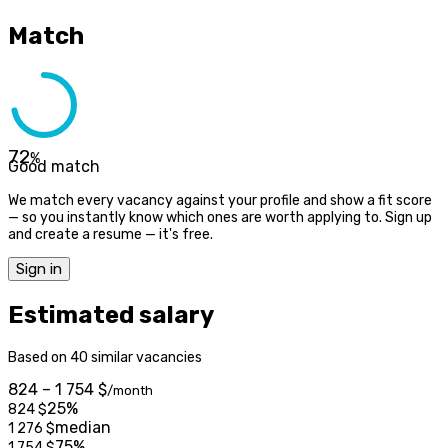
Match
72
%
Good match
We match every vacancy against your profile and show a fit score
— so you instantly know which ones are worth applying to. Sign up
and create a resume — it's free.
Sign in
Estimated salary
Based on 40 similar vacancies
824 – 1 754 $
/month
25%
824
$
median
1 276
$
75%
1 754
$