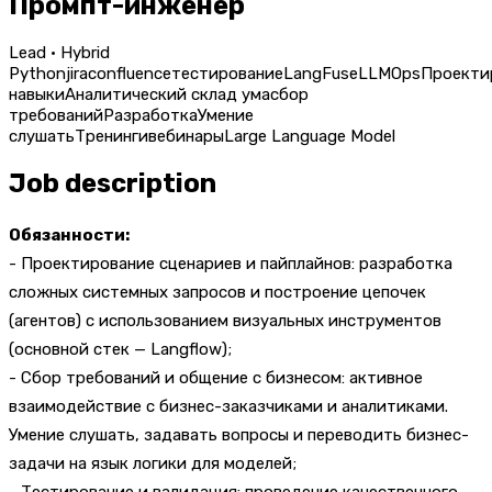
Промпт-инженер
Lead · Hybrid
Python
jira
confluence
тестирование
LangFuse
LLMOps
Проекти
навыки
Аналитический склад ума
сбор
требований
Разработка
Умение
слушать
Тренинги
вебинары
Large Language Model
Job description
Обязанности:
- Проектирование сценариев и пайплайнов: разработка
сложных системных запросов и построение цепочек
(агентов) с использованием визуальных инструментов
(основной стек — Langflow);
- Сбор требований и общение с бизнесом: активное
взаимодействие с бизнес-заказчиками и аналитиками.
Умение слушать, задавать вопросы и переводить бизнес-
задачи на язык логики для моделей;
- Тестирование и валидация: проведение качественного