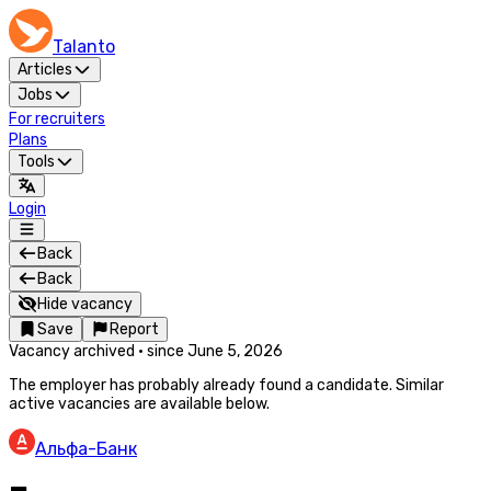
Talanto
Articles
Jobs
For recruiters
Plans
Tools
Login
Back
Back
Hide vacancy
Save
Report
Vacancy archived
·
since
June 5, 2026
The employer has probably already found a candidate. Similar
active vacancies are available below.
Альфа-Банк