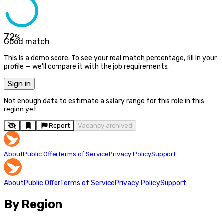
72
%
Good match
This is a demo score. To see your real match percentage, fill in your
profile — we'll compare it with the job requirements.
Sign in
Not enough data to estimate a salary range for this role in this
region yet.
Report
Vacancy archived
About
Public Offer
Terms of Service
Privacy Policy
Support
About
Public Offer
Terms of Service
Privacy Policy
Support
By Region