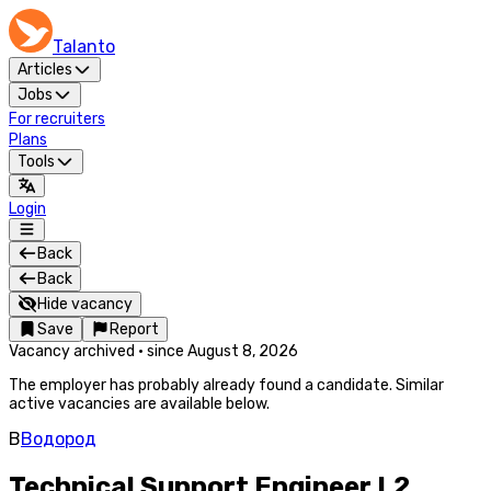
Talanto
Articles
Jobs
For recruiters
Plans
Tools
Login
Back
Back
Hide vacancy
Save
Report
Vacancy archived
·
since
August 8, 2026
The employer has probably already found a candidate. Similar
active vacancies are available below.
В
Водород
Technical Support Engineer L2