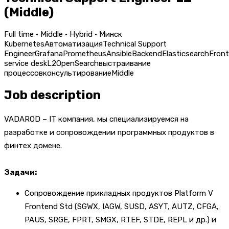
(Middle)
Full time · Middle · Hybrid · Минск
Kubernetes
Автоматизация
Technical Support
Engineer
Grafana
Prometheus
Ansible
Backend
Elasticsearch
Fron
service desk
L2
OpenSearch
выстраивание
процессов
консультирование
Middle
Job description
VADAROD – IT компания, мы специализируемся на
разработке и сопровождении программных продуктов в
финтех домене.
Задачи:
Сопровождение прикладных продуктов Platform V
Frontend Std (SGWX, IAGW, SUSD, ASYT, AUTZ, CFGA,
PAUS, SRGE, FPRT, SMGX, RTEF, STDE, REPL и др.) и