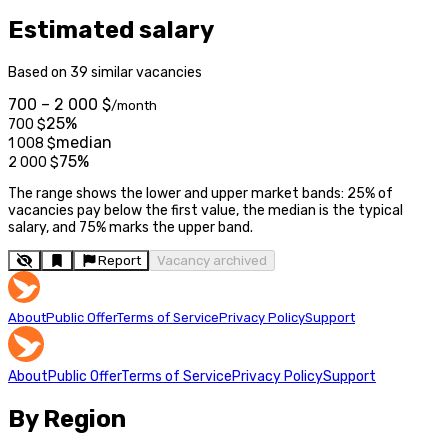
Estimated salary
Based on 39 similar vacancies
700 – 2 000 $
/month
25%
700
$
median
1 008
$
75%
2 000
$
The range shows the lower and upper market bands: 25% of
vacancies pay below the first value, the median is the typical
salary, and 75% marks the upper band.
Report
Vacancy archived
About
Public Offer
Terms of Service
Privacy Policy
Support
About
Public Offer
Terms of Service
Privacy Policy
Support
By Region