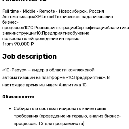
Full time · Middle · Remote · Новосибирск, Россия
Автоматизация
XML
excel
Техническое задание
анализ
бизнес-
процессов
1С
1С:Розница
интеграции
Сертификация
Аналитика
знак
инструкции
1С:Предприятие
обучение
пользователей
проведение интервью
from 90,000 ₽
Job description
«1С-Рарус» — лидер в области комплексной
автоматизации на платформе «1С:Предприятие». В
настоящее время мы ищем Аналитика 1С.
Обязанности:
Собирать и систематизировать клиентские
требования (проведение интервью, анализ бизнес-
процессов, ТЗ для программиста)