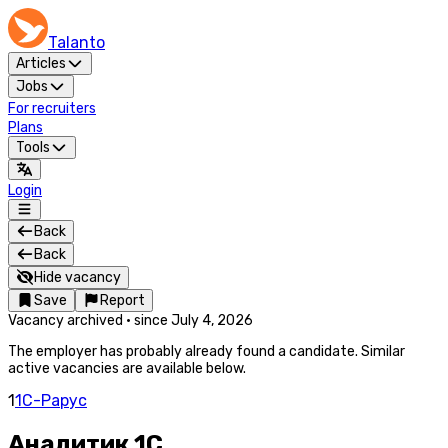
Talanto
Articles
Jobs
For recruiters
Plans
Tools
Login
Back
Back
Hide vacancy
Save
Report
Vacancy archived
·
since
July 4, 2026
The employer has probably already found a candidate. Similar
active vacancies are available below.
1
1C-Рарус
Аналитик 1С