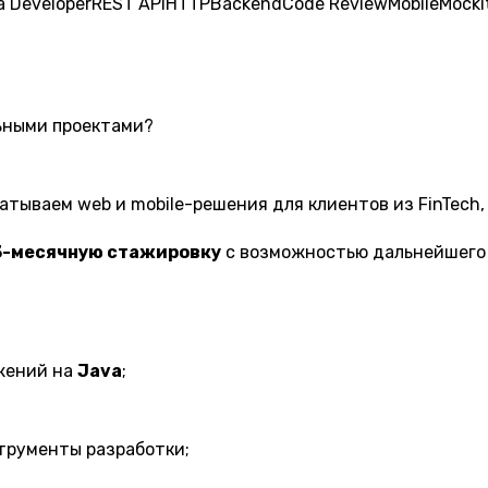
a Developer
REST API
HTTP
Backend
Code Review
Mobile
Mocki
ьными проектами?
тываем web и mobile-решения для клиентов из FinTech, Lo
3-месячную стажировку
с возможностью дальнейшего
жений на
Java
;
трументы разработки;