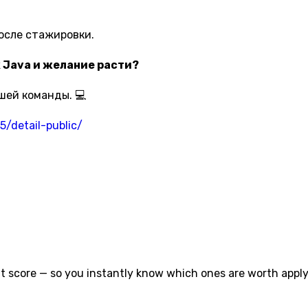
осле стажировки.
к Java и желание расти?
шей команды. 💻
5/detail-public/
t score — so you instantly know which ones are worth applyi