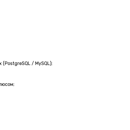
 (PostgreSQL / MySQL);
плюсом;