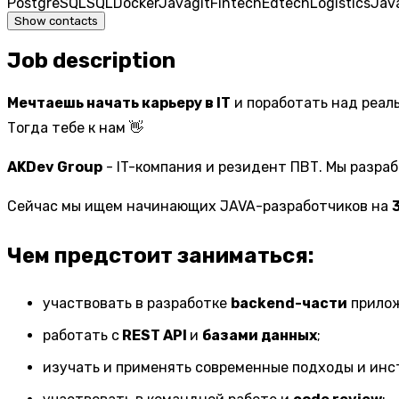
PostgreSQL
SQL
Docker
Java
git
Fintech
Edtech
Logistics
Jav
Show contacts
Job description
Мечтаешь начать карьеру в IT
и поработать над реал
Тогда тебе к нам 👋
AKDev Group
- IT-компания и резидент ПВТ. Мы разраба
Сейчас мы ищем начинающих JAVA-разработчиков на
Чем предстоит заниматься:
участвовать в разработке
backend-части
прило
работать с
REST API
и
базами данных
;
изучать и применять современные подходы и инс