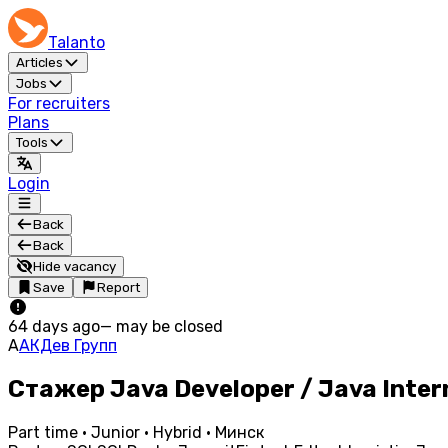
Talanto
Articles
Jobs
For recruiters
Plans
Tools
Login
Back
Back
Hide vacancy
Save
Report
64 days ago
—
may be closed
А
АКДев Групп
Стажер Java Developer / Java Inter
Part time · Junior · Hybrid · Минск