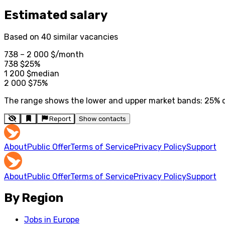
Estimated salary
Based on 40 similar vacancies
738 – 2 000 $
/month
738
$
25%
1 200
$
median
2 000
$
75%
The range shows the lower and upper market bands: 25% of 
Report
Show contacts
About
Public Offer
Terms of Service
Privacy Policy
Support
About
Public Offer
Terms of Service
Privacy Policy
Support
By Region
Jobs in Europe