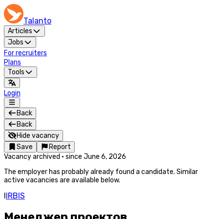
Talanto
Articles
Jobs
For recruiters
Plans
Tools
Login
Back
Back
Hide vacancy
Save
Report
Vacancy archived
·
since
June 6, 2026
The employer has probably already found a candidate. Similar
active vacancies are available below.
I
IRBIS
Менеджер проектов