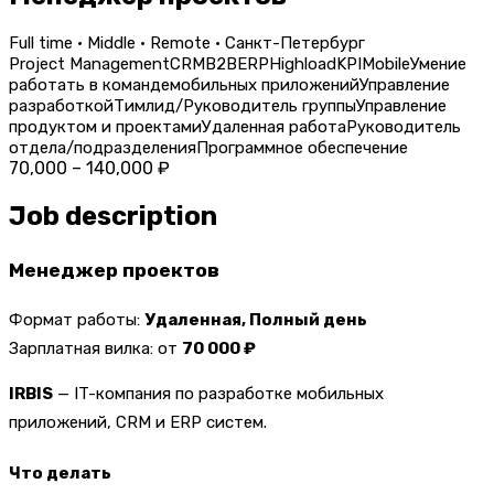
Full time · Middle · Remote · Санкт-Петербург
Project Management
CRM
B2B
ERP
Highload
KPI
Mobile
Умение
работать в команде
мобильных приложений
Управление
разработкой
Тимлид/Руководитель группы
Управление
продуктом и проектами
Удаленная работа
Руководитель
отдела/подразделения
Программное обеспечение
70,000 – 140,000 ₽
Job description
Менеджер проектов
Формат работы:
Удаленная, Полный день
Зарплатная вилка: от
70 000 ₽​
IRBIS
— IT-компания по разработке мобильных
приложений, CRM и ERP систем.
Что делать