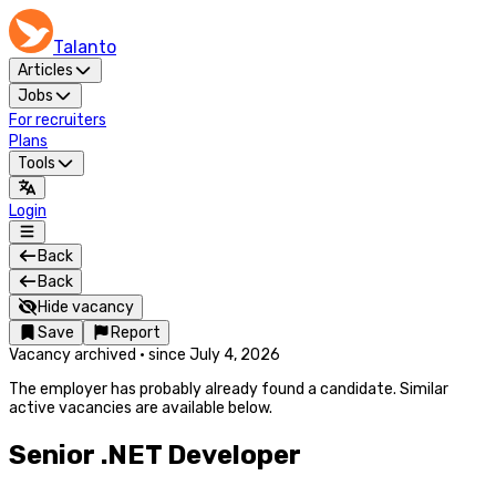
Talanto
Articles
Jobs
For recruiters
Plans
Tools
Login
Back
Back
Hide vacancy
Save
Report
Vacancy archived
·
since
July 4, 2026
The employer has probably already found a candidate. Similar
active vacancies are available below.
Senior .NET Developer