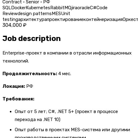
Contract · Senior · РФ
SQL
Docker
Kubernetes
RabbitMQ
jira
oracle
C#
Code
Review
design patterns
MES
Unit
testing
архитектура
проектирование
контейнеризация
Оркес
304,000 ₽
Job description
Enterprise-проект в компании в отрасли информационных
технологий.
Продолжительность:
4 мес.
Локация:
РФ
Требования:
Опыт от 5 лет; C#, .NET 5+ (проект в процессе
перехода на .NET 10)
Опыт работы в проектах MES-система или другими
производственными системами