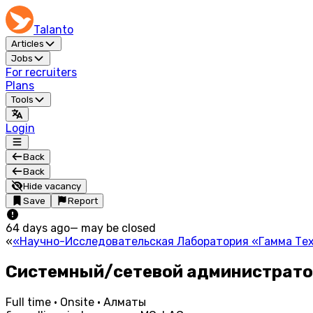
Talanto
Articles
Jobs
For recruiters
Plans
Tools
Login
Back
Back
Hide vacancy
Save
Report
64 days ago
—
may be closed
«
«Научно-Исследовательская Лаборатория «Гамма Те
Системный/сетевой администрат
Full time · Onsite · Алматы