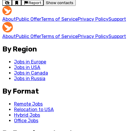
Report
Show contacts
About
Public Offer
Terms of Service
Privacy Policy
Support
About
Public Offer
Terms of Service
Privacy Policy
Support
By Region
Jobs in Europe
Jobs in USA
Jobs in Canada
Jobs in Russia
By Format
Remote Jobs
Relocation to USA
Hybrid Jobs
Office Jobs