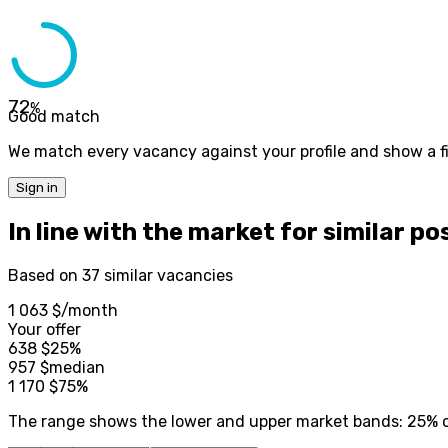
72
%
Good match
We match every vacancy against your profile and show a fi
Sign in
In line with the market for similar po
Based on 37 similar vacancies
1 063 $
/month
Your offer
638
$
25%
957
$
median
1 170
$
75%
The range shows the lower and upper market bands: 25% of 