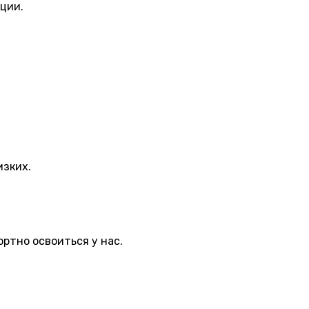
кции.
изких.
ртно освоиться у нас.