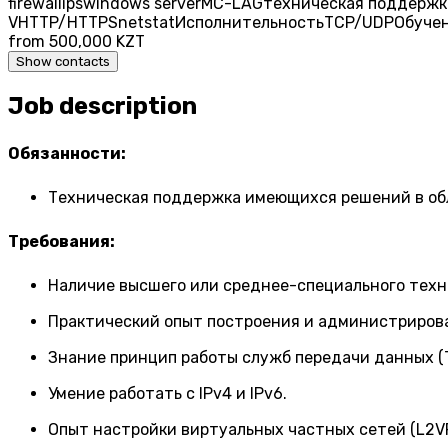
firewall
ips
windows server
MC-LAG
техническая поддержк
V
HTTP/HTTPS
netstat
Исполнительность
TCP/UDP
Обуче
from 500,000 KZT
Show contacts
Job description
Обязанности:
Техническая поддержка имеющихся решений в обл
Требования:
Наличие высшего или среднее-специального техн
Практический опыт построения и администрирова
Знание принцип работы служб передачи данных (
Умение работать с IPv4 и IPv6.
Опыт настройки виртуальных частных сетей (L2VP