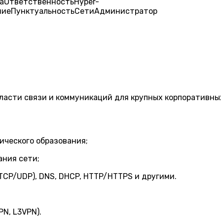
а
Ответственность
Hyper-
ние
Пунктуальность
Сети
Администратор
асти связи и коммуникаций для крупных корпоративных
ического образования;
ния сети;
TCP/UDP), DNS, DHCP, HTTP/HTTPS и другими.
N, L3VPN).