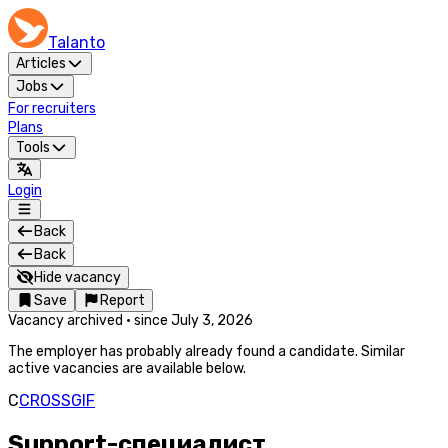
Talanto
Articles
Jobs
For recruiters
Plans
Tools
Login
Back
Back
Hide vacancy
Save
Report
Vacancy archived
·
since
July 3, 2026
The employer has probably already found a candidate. Similar
active vacancies are available below.
C
CROSSGIF
Support-специалист