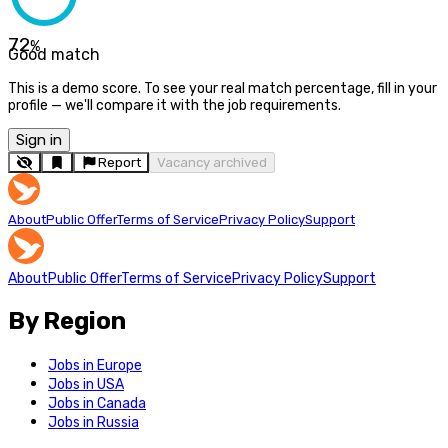
72
%
Good match
This is a demo score. To see your real match percentage, fill in your
profile — we'll compare it with the job requirements.
Sign in
Report
Vacancy archived
About
Public Offer
Terms of Service
Privacy Policy
Support
About
Public Offer
Terms of Service
Privacy Policy
Support
By Region
Jobs in Europe
Jobs in USA
Jobs in Canada
Jobs in Russia