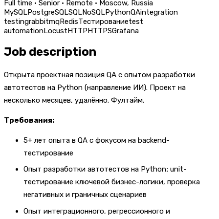
Full time · Senior · Remote · Moscow, Russia
MySQL
PostgreSQL
SQL
NoSQL
Python
QA
integration
testing
rabbitmq
Redis
Тестирование
test
automation
Locust
HTTP
HTTPS
Grafana
Job description
Открыта проектная позиция QA с опытом разработки
автотестов на Python (направление ИИ). Проект на
несколько месяцев, удалённо. Фултайм.
Требования:
5+ лет опыта в QA с фокусом на backend-
тестирование
Опыт разработки автотестов на Python; unit-
тестирование ключевой бизнес-логики, проверка
негативных и граничных сценариев
Опыт интеграционного, регрессионного и