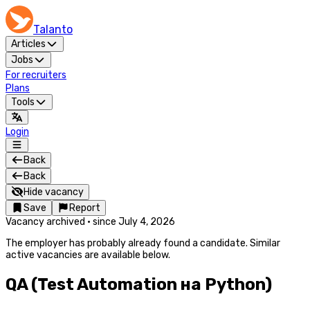
Talanto
Articles
Jobs
For recruiters
Plans
Tools
Login
Back
Back
Hide vacancy
Save
Report
Vacancy archived
·
since
July 4, 2026
The employer has probably already found a candidate. Similar
active vacancies are available below.
QA (Test Automation на Python)