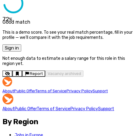
72
%
Good match
This is a demo score. To see your real match percentage, fill in your
profile — we'll compare it with the job requirements.
Sign in
Not enough data to estimate a salary range for this role in this
region yet.
Report
Vacancy archived
About
Public Offer
Terms of Service
Privacy Policy
Support
About
Public Offer
Terms of Service
Privacy Policy
Support
By Region
Jobs in Europe