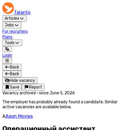
Talanto
Articles
Jobs
For recruiters
Plans
Tools
Login
Back
Back
Hide vacancy
Save
Report
Vacancy archived
·
since
June 5, 2026
The employer has probably already found a candidate. Similar
active vacancies are available below.
A
Aeon Movies
Операционный ассистент