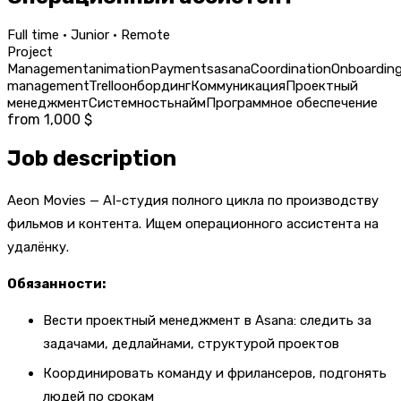
Full time · Junior · Remote
Project
Management
animation
Payments
asana
Coordination
Onboardin
management
Trello
онбординг
Коммуникация
Проектный
менеджмент
Системность
найм
Программное обеспечение
from 1,000 $
Job description
Aeon Movies — AI-студия полного цикла по производству
фильмов и контента. Ищем операционного ассистента на
удалёнку.
Обязанности:
Вести проектный менеджмент в Asana: следить за
задачами, дедлайнами, структурой проектов
Координировать команду и фрилансеров, подгонять
людей по срокам