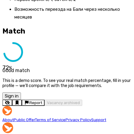
Возможность переезда на Бали через несколько
месяцев
Match
72
%
Good match
This is a demo score. To see your real match percentage, fill in your
profile — we'll compare it with the job requirements.
Sign in
Report
Vacancy archived
About
Public Offer
Terms of Service
Privacy Policy
Support