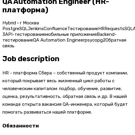
QA Automation Engineer (HR-
платформа)
Hybrid · г Москва
PostgreSQL
Jenkins
Confluence
Тестирование
HR
Requests
SQLA
3
API-тестирование
мобильные приложения
Backend-
тестирование
QA Automation Engineer
psycopg2
Обратная
связь
Job description
HR - платформа Сбера – собственный продукт компании,
который покрывает весь жизненный цикл работы с
человеческим капиталом: подбор, обучение, развитие,
оценка, результативность, обратная связь и др. В нашей
команде открыта вакансия QA-инженера, который будет
помогать развиваться нашей платформе.
Обязанности