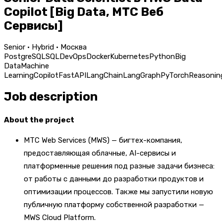
Copilot [Big Data, МТС Веб
Сервисы]
Senior · Hybrid · Москва
PostgreSQL
SQL
DevOps
Docker
Kubernetes
Python
Big
Data
Machine
Learning
Copilot
FastAPI
LangChain
LangGraph
PyTorch
Reasonin
Job description
About the project
МТС Web Services (MWS) — бигтех-компания,
предоставляющая облачные, AI-сервисы и
платформенные решения под разные задачи бизнеса:
от работы с данными до разработки продуктов и
оптимизации процессов. Также мы запустили новую
публичную платформу собственной разработки —
MWS Cloud Platform.