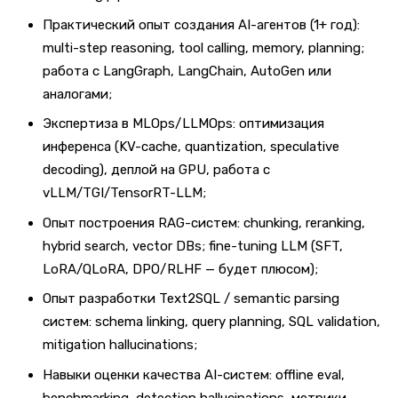
Практический опыт создания AI-агентов (1+ год):
multi-step reasoning, tool calling, memory, planning;
работа с LangGraph, LangChain, AutoGen или
аналогами;
Экспертиза в MLOps/LLMOps: оптимизация
инференса (KV-cache, quantization, speculative
decoding), деплой на GPU, работа с
vLLM/TGI/TensorRT-LLM;
Опыт построения RAG-систем: chunking, reranking,
hybrid search, vector DBs; fine-tuning LLM (SFT,
LoRA/QLoRA, DPO/RLHF — будет плюсом);
Опыт разработки Text2SQL / semantic parsing
систем: schema linking, query planning, SQL validation,
mitigation hallucinations;
Навыки оценки качества AI-систем: offline eval,
benchmarking, detection hallucinations, метрики