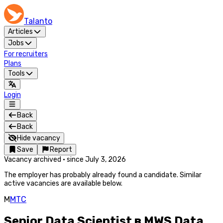
Talanto
Articles
Jobs
For recruiters
Plans
Tools
Login
Back
Back
Hide vacancy
Save
Report
Vacancy archived
·
since
July 3, 2026
The employer has probably already found a candidate. Similar
active vacancies are available below.
М
МТС
Senior Data Scientist в MWS Data