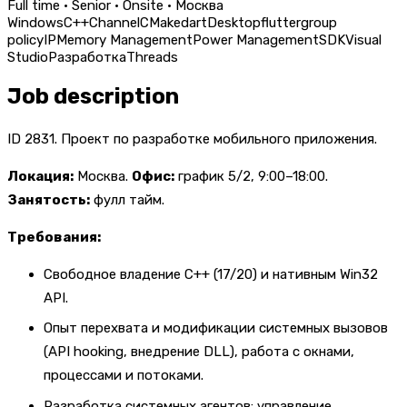
Full time · Senior · Onsite · Москва
Windows
C++
Channel
CMake
dart
Desktop
flutter
group
policy
IP
Memory Management
Power Management
SDK
Visual
Studio
Разработка
Threads
Job description
ID 2831. Проект по разработке мобильного приложения.
Локация:
Москва.
Офис:
график 5/2, 9:00–18:00.
Занятость:
фулл тайм.
Требования:
Свободное владение C++ (17/20) и нативным Win32
API.
Опыт перехвата и модификации системных вызовов
(API hooking, внедрение DLL), работа с окнами,
процессами и потоками.
Разработка системных агентов: управление