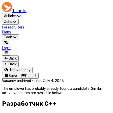
Talanto
Articles
Jobs
For recruiters
Plans
Tools
Login
Back
Back
Hide vacancy
Save
Report
Vacancy archived
·
since
July 4, 2026
The employer has probably already found a candidate. Similar
active vacancies are available below.
Разработчик C++