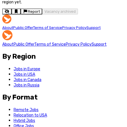
region yet.
Report
Vacancy archived
About
Public Offer
Terms of Service
Privacy Policy
Support
About
Public Offer
Terms of Service
Privacy Policy
Support
By Region
Jobs in Europe
Jobs in USA
Jobs in Canada
Jobs in Russia
By Format
Remote Jobs
Relocation to USA
Hybrid Jobs
Office Jobs