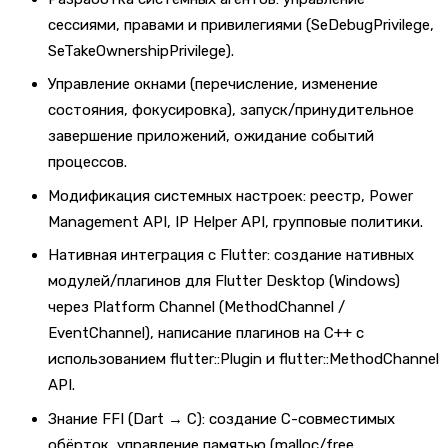
сессиями, правами и привилегиями (SeDebugPrivilege,
SeTakeOwnershipPrivilege).
Управление окнами (перечисление, изменение
состояния, фокусировка), запуск/принудительное
завершение приложений, ожидание событий
процессов.
Модификация системных настроек: реестр, Power
Management API, IP Helper API, групповые политики.
Нативная интеграция с Flutter: создание нативных
модулей/плагинов для Flutter Desktop (Windows)
через Platform Channel (MethodChannel /
EventChannel), написание плагинов на C++ с
использованием flutter::Plugin и flutter::MethodChannel
API.
Знание FFI (Dart → C): создание C-совместимых
обёрток, управление памятью (malloc/free,