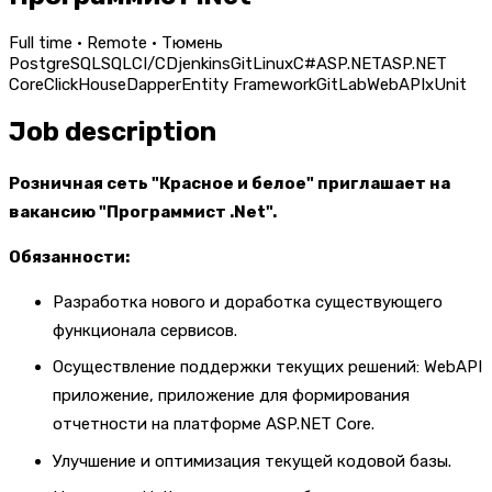
Full time · Remote · Тюмень
PostgreSQL
SQL
CI/CD
jenkins
Git
Linux
C#
ASP.NET
ASP.NET
Core
ClickHouse
Dapper
Entity Framework
GitLab
WebAPI
xUnit
Job description
Розничная сеть "Красное и белое" приглашает на
вакансию "Программист .Net".
Обязанности:
Разработка нового и доработка существующего
функционала сервисов.
Осуществление поддержки текущих решений: WebAPI
приложение, приложение для формирования
отчетности на платформе ASP.NET Core.
Улучшение и оптимизация текущей кодовой базы.