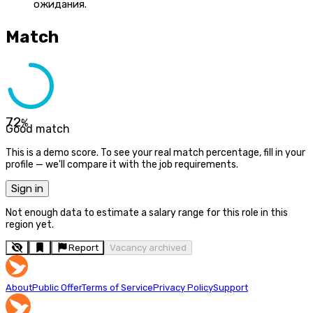
ожидания.
Match
72
%
Good match
This is a demo score. To see your real match percentage, fill in your
profile — we'll compare it with the job requirements.
Sign in
Not enough data to estimate a salary range for this role in this
region yet.
Report
Vacancy archived
About
Public Offer
Terms of Service
Privacy Policy
Support