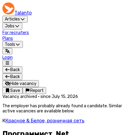
Talanto
Articles
Jobs
For recruiters
Plans
Tools
Login
Back
Back
Hide vacancy
Save
Report
Vacancy archived
·
since
July 15, 2026
The employer has probably already found a candidate. Similar
active vacancies are available below.
К
Красное & Белое, розничная сеть
Программист .Net