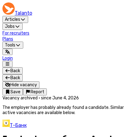
Talanto
Articles
Jobs
For recruiters
Plans
Tools
Login
Back
Back
Hide vacancy
Save
Report
Vacancy archived
·
since
June 4, 2026
The employer has probably already found a candidate. Similar
active vacancies are available below.
Т-Банк