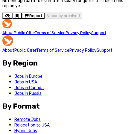
Not enough data to estimate a salary range for this role in this
region yet.
Report
Vacancy archived
About
Public Offer
Terms of Service
Privacy Policy
Support
About
Public Offer
Terms of Service
Privacy Policy
Support
By Region
Jobs in Europe
Jobs in USA
Jobs in Canada
Jobs in Russia
By Format
Remote Jobs
Relocation to USA
Hybrid Jobs