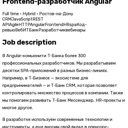
Frontend-разработчик Angular
Full time · Hybrid · Ростов-на-Дону
CRM
JavaScript
REST
API
Agile
HTTP
Angular
Frontend
HR
spa
Код-
ревью
Веб
ИТ
Банк
Разработчик
вебинары
Job description
В Angular-комьюнити Т‑Банка более 300
профессиональных разработчиков. Мы разрабатываем
десятки SPA-приложений в разных бизнес-линиях.
Например, в Т‑Бизнесе — экосистеме для
предпринимателей — и Т‑Банк CRM, которая позволяет
контролировать множество процессов в компании. Также
мы помогаем развивать Т‑Банк Мессенджер, HR-проекты и
многое другое.
В разработке используем современные технологии и
инструменты, а еще вносим свой вклад в опенсорс-