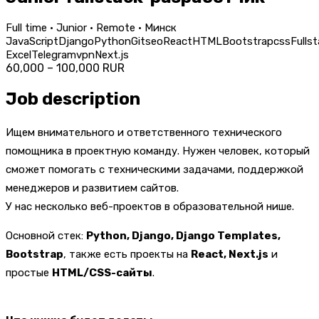
Full time · Junior · Remote · Минск
JavaScript
Django
Python
Git
seo
React
HTML
Bootstrap
css
Fulls
Excel
Telegram
vpn
Next.js
60,000 – 100,000 RUR
Job description
Ищем внимательного и ответственного технического
помощника в проектную команду. Нужен человек, который
сможет помогать с техническими задачами, поддержкой
менеджеров и развитием сайтов.
У нас несколько веб-проектов в образовательной нише.
Основной стек:
Python, Django, Django Templates,
Bootstrap
, также есть проекты на
React, Next.js
и
простые
HTML/CSS-сайты
.