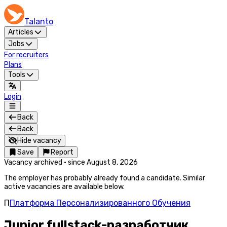
Talanto
Articles
Jobs
For recruiters
Plans
Tools
Login
Back
Back
Hide vacancy
Save
Report
Vacancy archived
·
since
August 8, 2026
The employer has probably already found a candidate. Similar
active vacancies are available below.
П
Платформа Персонализированного Обучения
Junior fullstack-разработчик