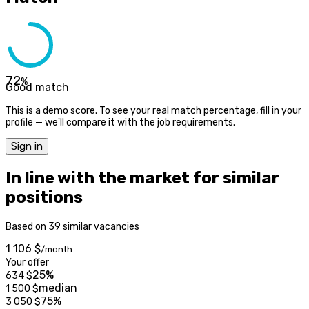
72
%
Good match
This is a demo score. To see your real match percentage, fill in your
profile — we'll compare it with the job requirements.
Sign in
In line with the market for similar
positions
Based on 39 similar vacancies
1 106 $
/month
Your offer
25%
634
$
median
1 500
$
75%
3 050
$