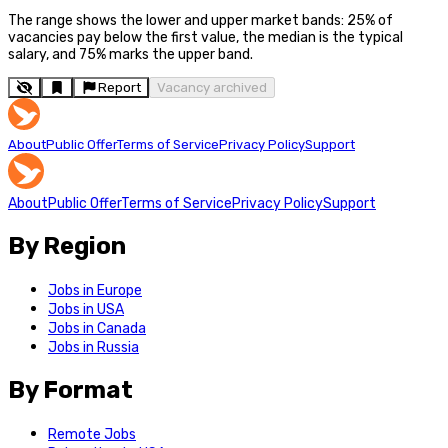
The range shows the lower and upper market bands: 25% of
vacancies pay below the first value, the median is the typical
salary, and 75% marks the upper band.
Report
Vacancy archived
About
Public Offer
Terms of Service
Privacy Policy
Support
About
Public Offer
Terms of Service
Privacy Policy
Support
By Region
Jobs in Europe
Jobs in USA
Jobs in Canada
Jobs in Russia
By Format
Remote Jobs