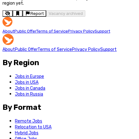
region yet.
Report
Vacancy archived
About
Public Offer
Terms of Service
Privacy Policy
Support
About
Public Offer
Terms of Service
Privacy Policy
Support
By Region
Jobs in Europe
Jobs in USA
Jobs in Canada
Jobs in Russia
By Format
Remote Jobs
Relocation to USA
Hybrid Jobs
Office Jobs