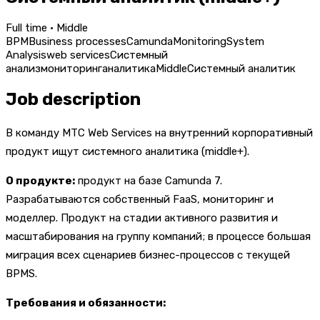
Full time · Middle
BPM
Business processes
Camunda
Monitoring
System
Analysis
web services
Системный
анализ
мониторинг
аналитика
Middle
Системный аналитик
Job description
В команду МТС Web Services на внутренний корпоративный
продукт ищут системного аналитика (middle+).
О продукте:
продукт на базе Camunda 7.
Разрабатываются собственный FaaS, мониторинг и
моделлер. Продукт на стадии активного развития и
масштабирования на группу компаний; в процессе большая
миграция всех сценариев бизнес-процессов с текущей
BPMS.
Требования и обязанности: