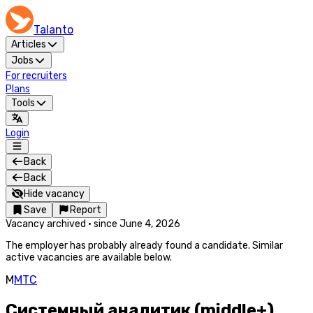
Talanto
Articles
Jobs
For recruiters
Plans
Tools
Login
Back
Back
Hide vacancy
Save
Report
Vacancy archived
·
since
June 4, 2026
The employer has probably already found a candidate. Similar
active vacancies are available below.
М
МТС
Системный аналитик (middle+)