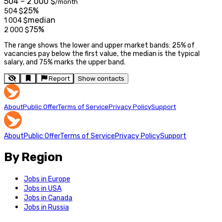
504 – 2 000 $
/month
25%
504
$
median
1 004
$
75%
2 000
$
The range shows the lower and upper market bands: 25% of
vacancies pay below the first value, the median is the typical
salary, and 75% marks the upper band.
Report
Show contacts
About
Public Offer
Terms of Service
Privacy Policy
Support
About
Public Offer
Terms of Service
Privacy Policy
Support
By Region
Jobs in Europe
Jobs in USA
Jobs in Canada
Jobs in Russia