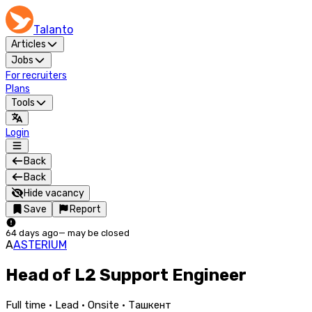
Talanto
Articles
Jobs
For recruiters
Plans
Tools
Login
Back
Back
Hide vacancy
Save
Report
64 days ago
—
may be closed
A
ASTERIUM
Head of L2 Support Engineer
Full time · Lead · Onsite · Ташкент