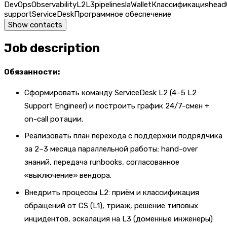
DevOps
Observability
L2
L3
pipeline
sla
Wallet
Классификация
head
support
ServiceDesk
Программное обеспечение
Show contacts
Job description
Обязанности:
Сформировать команду ServiceDesk L2 (4–5 L2
Support Engineer) и построить график 24/7-смен +
on-call ротации.
Реализовать план перехода с поддержки подрядчика
за 2–3 месяца параллельной работы: hand-over
знаний, передача runbooks, согласованное
«выключение» вендора.
Внедрить процессы L2: приём и классификация
обращений от CS (L1), триаж, решение типовых
инцидентов, эскалация на L3 (доменные инженеры)