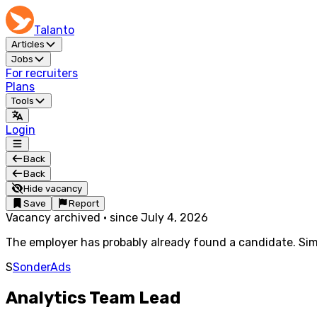
Talanto
Articles
Jobs
For recruiters
Plans
Tools
Login
Back
Back
Hide vacancy
Save
Report
Vacancy archived
·
since
July 4, 2026
The employer has probably already found a candidate. Simi
S
SonderAds
Analytics Team Lead