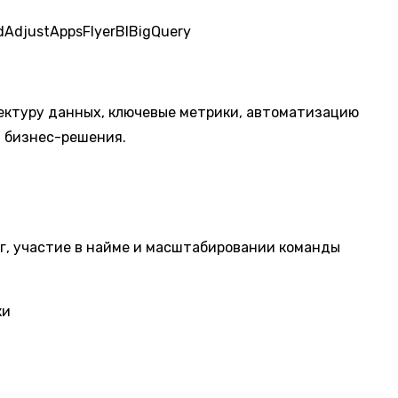
d
Adjust
AppsFlyer
BI
BigQuery
тектуру данных, ключевые метрики, автоматизацию
и бизнес-решения.
нг, участие в найме и масштабировании команды
ки