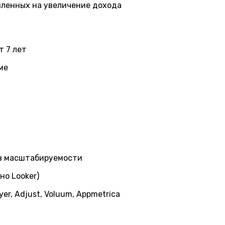
вленных на увеличение дохода
т 7 лет
ме
ов масштабируемости
о Looker)
r, Adjust, Voluum, Appmetrica