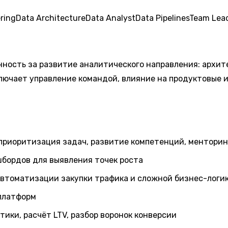
ring
Data Architecture
Data Analyst
Data Pipelines
Team Lea
енность за развитие аналитического направления: архи
ключает управление командой, влияние на продуктовые 
и
: приоритизация задач, развитие компетенций, ментори
бордов для выявления точек роста
автоматизации закупки трафика и сложной бизнес-логи
 платформ
ки, расчёт LTV, разбор воронок конверсии