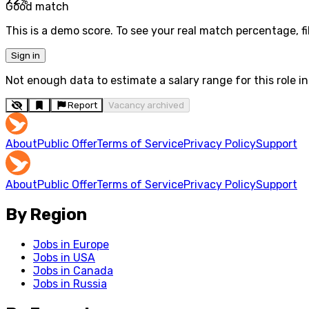
%
Good match
This is a demo score. To see your real match percentage, fil
Sign in
Not enough data to estimate a salary range for this role in 
Report
Vacancy archived
About
Public Offer
Terms of Service
Privacy Policy
Support
About
Public Offer
Terms of Service
Privacy Policy
Support
By Region
Jobs in Europe
Jobs in USA
Jobs in Canada
Jobs in Russia