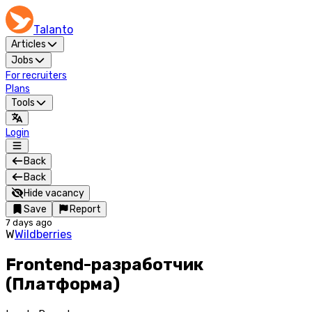
Talanto
Articles
Jobs
For recruiters
Plans
Tools
Login
Back
Back
Hide vacancy
Save
Report
7 days ago
W
Wildberries
Frontend-разработчик
(Платформа)