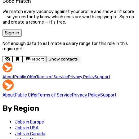
Good match
We match every vacancy against your profile and show a fit score
— so you instantly know which ones are worth applying to. Sign up
and create a resume — it's free.
Sign in
Not enough data to estimate a salary range for this role in this
region yet.
Report
Show contacts
About
Public Offer
Terms of Service
Privacy Policy
Support
About
Public Offer
Terms of Service
Privacy Policy
Support
By Region
Jobs in Europe
Jobs in USA
Jobs in Canada