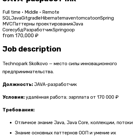
Full time · Middle · Remote
SQL
Java
Git
gradle
Hibernate
maven
tomcat
ооп
Spring
MVC
Паттерны проектирования
Java
Core
субд
Разработчик
Spring
oop
from 170,000 ₽
Job description
Technopark Skolkovo — место силы инновационного
предпринимательства.
Должность:
JAVA-разработчик
Условия:
удалённая работа; зарплата от 170 000 ₽
Требования:
Отличное знание Java, Java Core, коллекции, потоки
Знание основных паттернов ООП и умение их