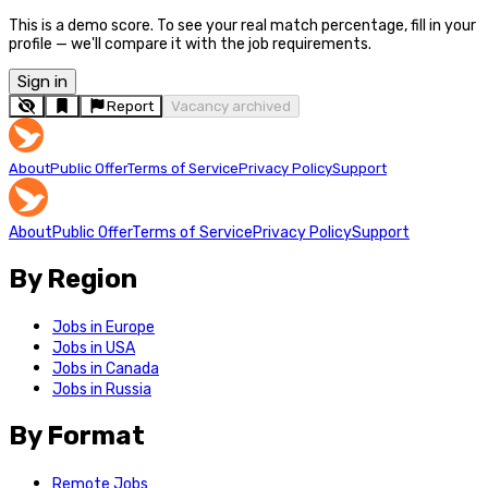
This is a demo score. To see your real match percentage, fill in your
profile — we'll compare it with the job requirements.
Sign in
Report
Vacancy archived
About
Public Offer
Terms of Service
Privacy Policy
Support
About
Public Offer
Terms of Service
Privacy Policy
Support
By Region
Jobs in Europe
Jobs in USA
Jobs in Canada
Jobs in Russia
By Format
Remote Jobs