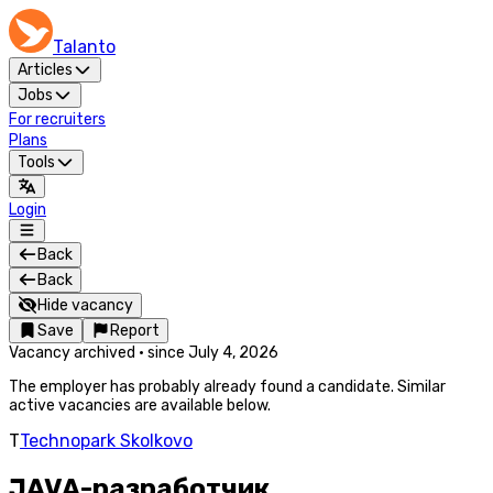
Talanto
Articles
Jobs
For recruiters
Plans
Tools
Login
Back
Back
Hide vacancy
Save
Report
Vacancy archived
·
since
July 4, 2026
The employer has probably already found a candidate. Similar
active vacancies are available below.
T
Technopark Skolkovo
JAVA-разработчик