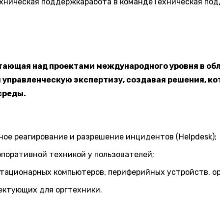
хническая поддержка
работа в команде
Техническая под
отающая над проектами международного уровня в об
 управленческую экспертизу, создавая решения, ко
среды.
ое реагирование и разрешение инцидентов (Helpdesk);
рпоративной техникой у пользователей;
стационарных компьютеров, периферийных устройств, о
ектующих для оргтехники.