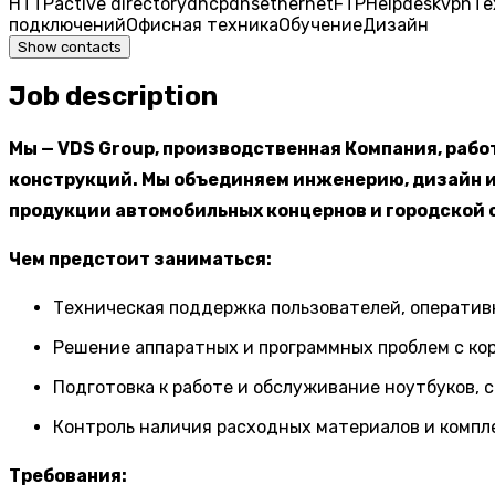
HTTP
active directory
dhcp
dns
ethernet
FTP
Helpdesk
vpn
Те
подключений
Офисная техника
Обучение
Дизайн
Show contacts
Job description
Мы — VDS Group, производственная Компания, раб
конструкций. Мы объединяем инженерию, дизайн и
продукции автомобильных концернов и городской 
Чем предстоит заниматься:
Техническая поддержка пользователей, оперативн
Решение аппаратных и программных проблем с ко
Подготовка к работе и обслуживание ноутбуков, 
Контроль наличия расходных материалов и компл
Требования: