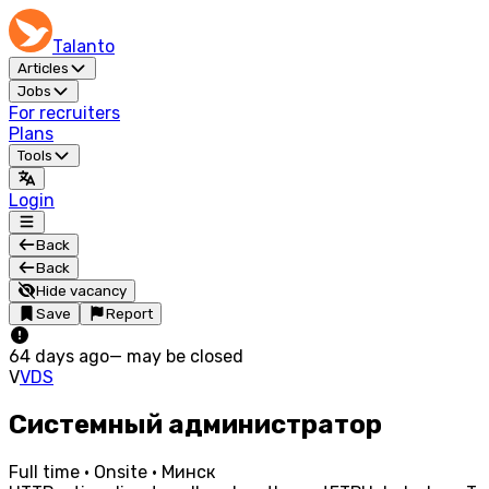
Talanto
Articles
Jobs
For recruiters
Plans
Tools
Login
Back
Back
Hide vacancy
Save
Report
64 days ago
—
may be closed
V
VDS
Системный администратор
Full time · Onsite · Минск