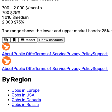
700 – 2 000 $
/month
700
$
25%
1 010
$
median
2 000
$
75%
The range shows the lower and upper market bands: 25% of 
Report
Show contacts
About
Public Offer
Terms of Service
Privacy Policy
Support
About
Public Offer
Terms of Service
Privacy Policy
Support
By Region
Jobs in Europe
Jobs in USA
Jobs in Canada
Jobs in Russia