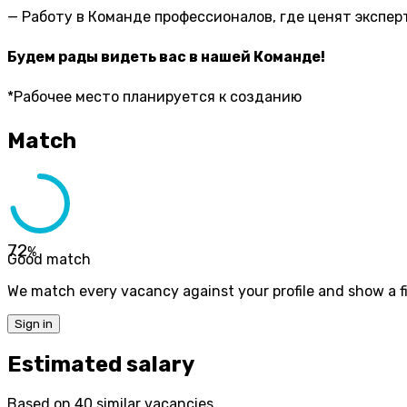
— Работу в Команде профессионалов, где ценят экспер
Будем рады видеть вас в нашей Команде!
*Рабочее место планируется к созданию
Match
72
%
Good match
We match every vacancy against your profile and show a fi
Sign in
Estimated salary
Based on 40 similar vacancies