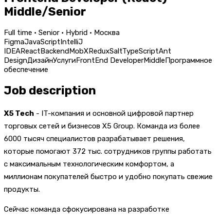
Middle/Senior
Full time · Senior · Hybrid · Москва
Figma
JavaScript
IntelliJ
IDEA
React
Backend
MobX
Redux
Salt
TypeScript
Ant
Design
Дизайн
Услуги
FrontEnd Developer
Middle
Программное
обеспечение
Job description
X5 Tech
- IT-компания и основной цифровой партнер
торговых сетей и бизнесов X5 Group. Команда из более
6000 тысяч специалистов разрабатывает решения,
которые помогают 372 тыс. сотрудников группы работать
с максимальным технологическим комфортом, а
миллионам покупателей быстро и удобно покупать свежие
продукты.
Сейчас команда сфокусирована на разработке