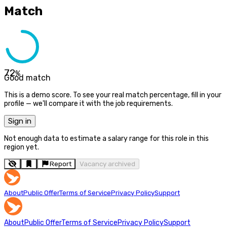
Match
72
%
Good match
This is a demo score. To see your real match percentage, fill in your
profile — we'll compare it with the job requirements.
Sign in
Not enough data to estimate a salary range for this role in this
region yet.
Report
Vacancy archived
About
Public Offer
Terms of Service
Privacy Policy
Support
About
Public Offer
Terms of Service
Privacy Policy
Support