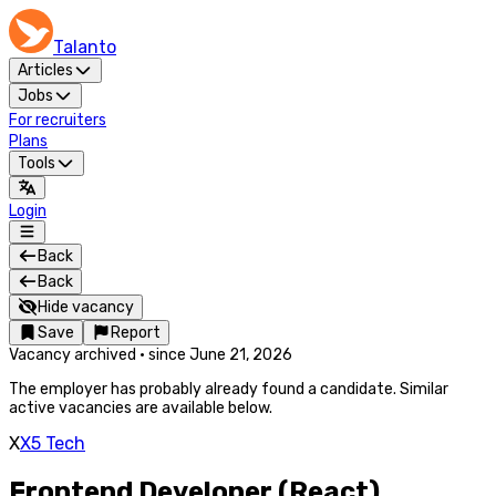
Talanto
Articles
Jobs
For recruiters
Plans
Tools
Login
Back
Back
Hide vacancy
Save
Report
Vacancy archived
·
since
June 21, 2026
The employer has probably already found a candidate. Similar
active vacancies are available below.
X
X5 Tech
Frontend Developer (React)