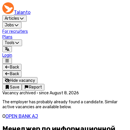
Talanto
Articles
Jobs
For recruiters
Plans
Tools
Login
Back
Back
Hide vacancy
Save
Report
Vacancy archived
·
since
August 8, 2026
The employer has probably already found a candidate. Similar
active vacancies are available below.
O
OPEN BANK AJ
Менеджер по информационной