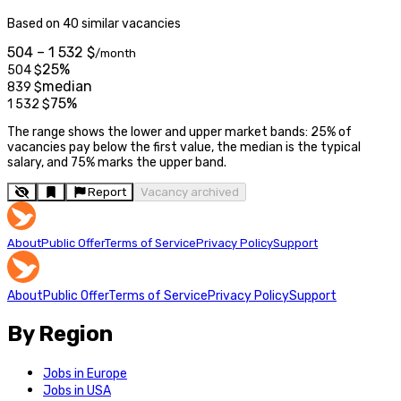
Based on 40 similar vacancies
504 – 1 532 $
/month
25%
504
$
median
839
$
75%
1 532
$
The range shows the lower and upper market bands: 25% of
vacancies pay below the first value, the median is the typical
salary, and 75% marks the upper band.
Report
Vacancy archived
About
Public Offer
Terms of Service
Privacy Policy
Support
About
Public Offer
Terms of Service
Privacy Policy
Support
By Region
Jobs in Europe
Jobs in USA