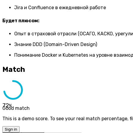
Jira и Confluence в ежедневной работе
Будет плюсом:
Опыт в страховой отрасли (ОСАГО, КАСКО, урегул
Знание DDD (Domain-Driven Design)
Понимание Docker и Kubernetes на уровне взаимо
Match
72
%
Good match
This is a demo score. To see your real match percentage, fil
Sign in