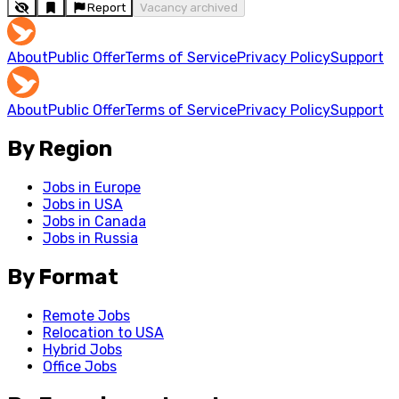
Report
Vacancy archived
About
Public Offer
Terms of Service
Privacy Policy
Support
About
Public Offer
Terms of Service
Privacy Policy
Support
By Region
Jobs in Europe
Jobs in USA
Jobs in Canada
Jobs in Russia
By Format
Remote Jobs
Relocation to USA
Hybrid Jobs
Office Jobs