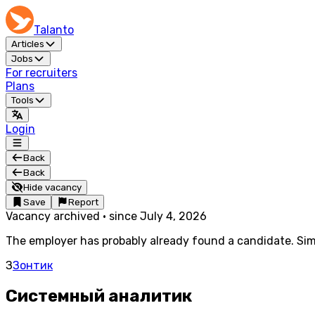
Talanto
Articles
Jobs
For recruiters
Plans
Tools
Login
Back
Back
Hide vacancy
Save
Report
Vacancy archived
·
since
July 4, 2026
The employer has probably already found a candidate. Simi
З
Зонтик
Системный аналитик