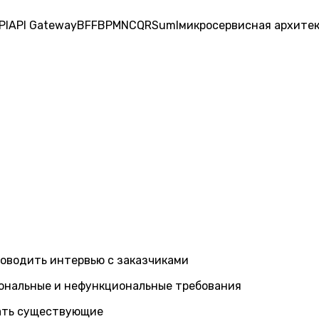
PI
API Gateway
BFF
BPMN
CQRS
uml
микросервисная архите
роводить интервью с заказчиками
ональные и нефункциональные требования
ать существующие