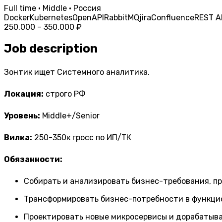
Full time · Middle · Россия
Docker
Kubernetes
OpenAPI
RabbitMQ
jira
Confluence
REST A
250,000 – 350,000 ₽
Job description
Зонтик ищет Системного аналитика.
Локация:
строго РФ
Уровень:
Middle+/Senior
Вилка:
250-350к гросс по ИП/ТК
Обязанности:
Собирать и анализировать бизнес-требования, п
Трансформировать бизнес-потребности в функци
Проектировать новые микросервисы и дорабатыв