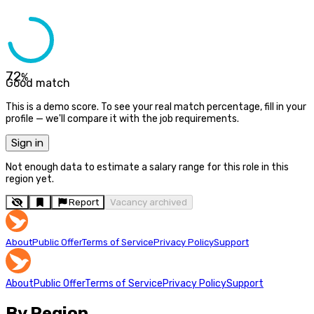
72
%
Good match
This is a demo score. To see your real match percentage, fill in your
profile — we'll compare it with the job requirements.
Sign in
Not enough data to estimate a salary range for this role in this
region yet.
Report
Vacancy archived
About
Public Offer
Terms of Service
Privacy Policy
Support
About
Public Offer
Terms of Service
Privacy Policy
Support
By Region