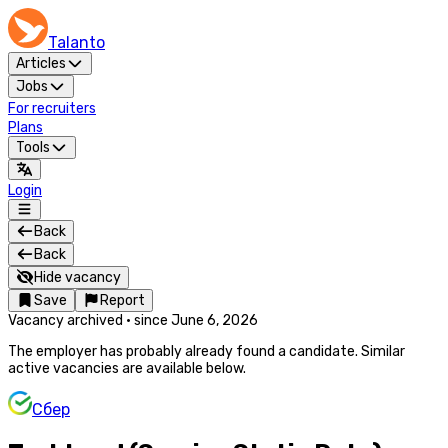
Talanto
Articles
Jobs
For recruiters
Plans
Tools
Login
Back
Back
Hide vacancy
Save
Report
Vacancy archived
·
since
June 6, 2026
The employer has probably already found a candidate. Similar
active vacancies are available below.
Сбер