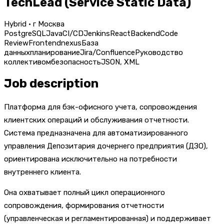
TechLead (Service Static Data)
Hybrid · г Москва
PostgreSQL
Java
CI/CD
Jenkins
React
Backend
Code
Review
Frontend
nexus
База
данных
планирование
Jira/Confluence
Руководство
коллективом
безопасность
JSON, XML
Job description
Платформа для бэк-офисного учета, сопровождения
клиентских операций и обслуживания отчетности.
Система предназначена для автоматизированного
управления Депозитария дочернего предприятия (ДЗО),
ориентирована исключительно на потребности
внутреннего клиента.
Она охватывает полный цикл операционного
сопровождения, формирования отчетности
(управленческая и регламентированная) и поддерживает