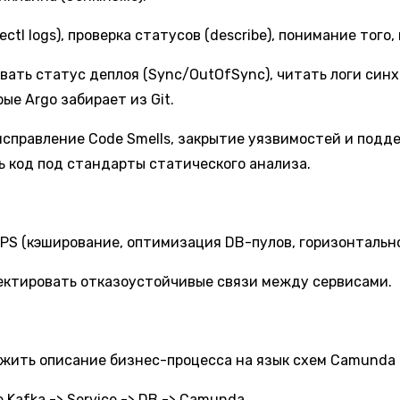
ctl logs), проверка статусов (describe), понимание того,
вать статус деплоя (Sync/OutOfSync), читать логи синх
ые Argo забирает из Git.
исправление Code Smells, закрытие уязвимостей и подд
ть код под стандарты статического анализа.
RPS (кэширование, оптимизация DB-пулов, горизонтальн
оектировать отказоустойчивые связи между сервисами.
ить описание бизнес-процесса на язык схем Camunda и
Kafka -> Service -> DB -> Camunda.