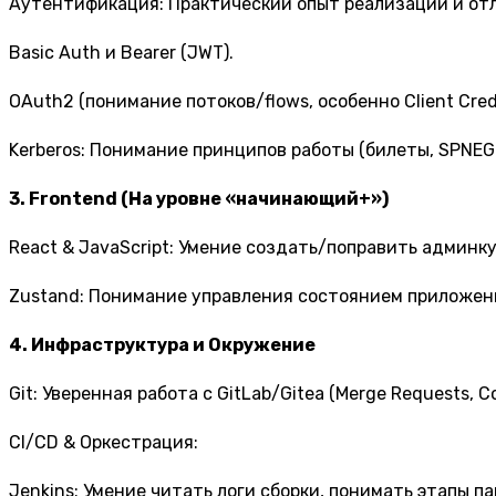
Аутентификация: Практический опыт реализации и от
Basic Auth и Bearer (JWT).
OAuth2 (понимание потоков/flows, особенно Client Crede
Kerberos: Понимание принципов работы (билеты, SPNE
3. Frontend (На уровне «начинающий+»)
React & JavaScript: Умение создать/поправить админк
Zustand: Понимание управления состоянием приложени
4. Инфраструктура и Окружение
Git: Уверенная работа с GitLab/Gitea (Merge Requests, 
CI/CD & Оркестрация:
Jenkins: Умение читать логи сборки, понимать этапы пай