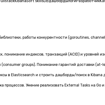
Fullstack
Kibana
Soft skills
DB
дашборды
логи
Разработчик
Ka
иблиотеки, работы конкурентности (goroutines, channels
х, понимание индексов, транзакций (ACID) и уровней и
(consumer groups). Понимание гарантий доставки (at-lea
ексы в Elasticsearch и строить дашборды/поиск в Kibana
 процессов. Умение реализовать External Tasks на Go и