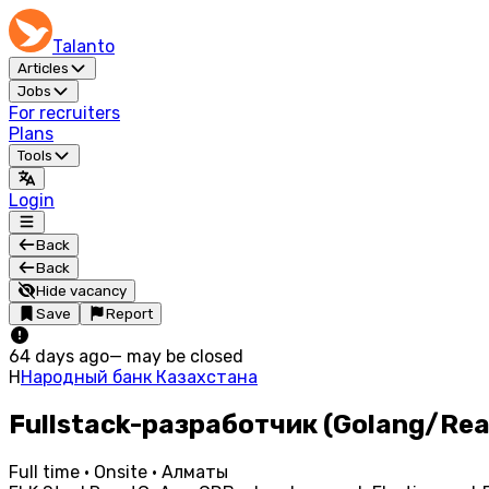
Talanto
Articles
Jobs
For recruiters
Plans
Tools
Login
Back
Back
Hide vacancy
Save
Report
64 days ago
—
may be closed
Н
Народный банк Казахстана
Fullstack-разработчик (Golang/Rea
Full time · Onsite · Алматы