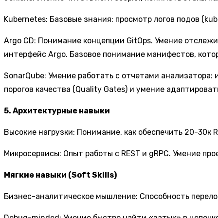
Kubernetes: Базовые знания: просмотр логов подов (kube
Argo CD: Понимание концепции GitOps. Умение отслежи
интерфейс Argo. Базовое понимание манифестов, котор
SonarQube: Умение работать с отчетами анализатора: 
порогов качества (Quality Gates) и умение адаптирова
5. Архитектурные навыки
Высокие нагрузки: Понимание, как обеспечить 20-30к 
Микросервисы: Опыт работы с REST и gRPC. Умение пр
Мягкие навыки (Soft Skills)
Бизнес-аналитическое мышление: Способность перелож
Debug-minded: Умение быстро найти «затык» в цепочке 