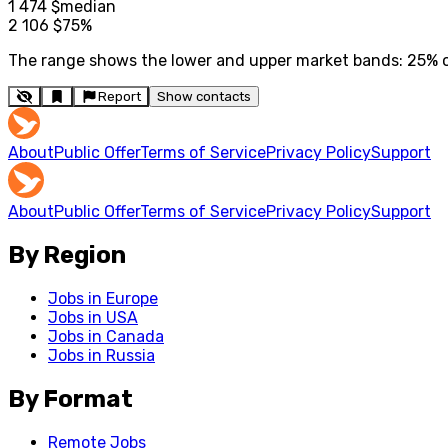
1 474
$
median
2 106
$
75%
The range shows the lower and upper market bands: 25% of 
Report
Show contacts
About
Public Offer
Terms of Service
Privacy Policy
Support
About
Public Offer
Terms of Service
Privacy Policy
Support
By Region
Jobs in Europe
Jobs in USA
Jobs in Canada
Jobs in Russia
By Format
Remote Jobs