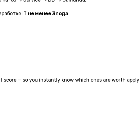
азработке IT
не менее 3 года
t score — so you instantly know which ones are worth applyi