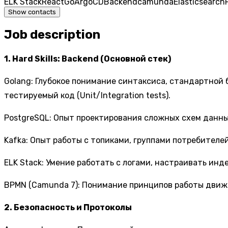
ELK Stack
React
Go
ArgoCD
Backend
camunda
Elasticsearch
Show contacts
Job description
1. Hard Skills: Backend (Основной стек)
Golang: Глубокое понимание синтаксиса, стандартной б
тестируемый код (Unit/Integration tests).
PostgreSQL: Опыт проектирования сложных схем данны
Kafka: Опыт работы с топиками, группами потребителей 
ELK Stack: Умение работать с логами, настраивать инд
BPMN (Camunda 7): Понимание принципов работы движка
2. Безопасность и Протоколы