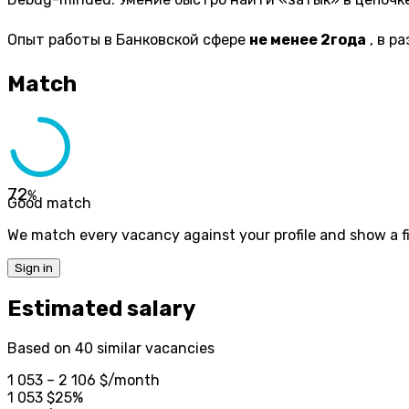
Опыт работы в Банковской сфере
не менее 2года
, в р
Match
72
%
Good match
We match every vacancy against your profile and show a fi
Sign in
Estimated salary
Based on 40 similar vacancies
1 053 – 2 106 $
/month
1 053
$
25%