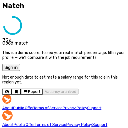
Match
72
%
Good match
This is a demo score. To see your real match percentage, fill in your
profile — we'll compare it with the job requirements.
Sign in
Not enough data to estimate a salary range for this role in this
region yet.
Report
Vacancy archived
About
Public Offer
Terms of Service
Privacy Policy
Support
About
Public Offer
Terms of Service
Privacy Policy
Support