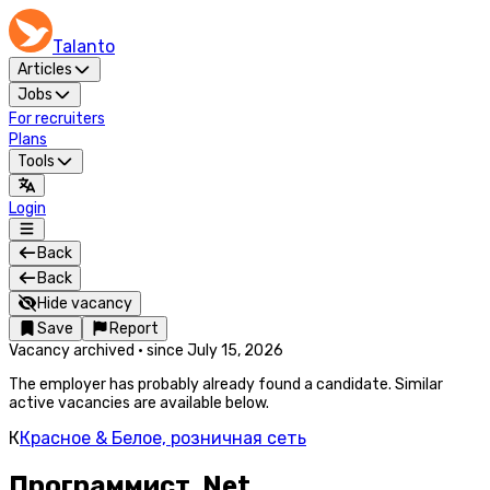
Talanto
Articles
Jobs
For recruiters
Plans
Tools
Login
Back
Back
Hide vacancy
Save
Report
Vacancy archived
·
since
July 15, 2026
The employer has probably already found a candidate. Similar
active vacancies are available below.
К
Красное & Белое, розничная сеть
Программист .Net