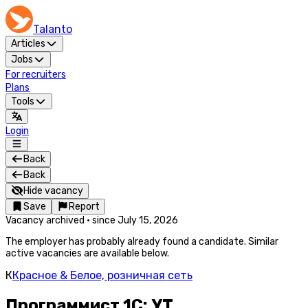
Talanto
Articles
Jobs
For recruiters
Plans
Tools
Login
Back
Back
Hide vacancy
Save
Report
Vacancy archived
·
since
July 15, 2026
The employer has probably already found a candidate. Similar
active vacancies are available below.
К
Красное & Белое, розничная сеть
Программист 1С: УТ