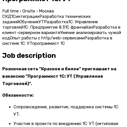
Full time · Onsite · Москва
СКД
1С
интеграции
Разработка технических
заданий
Обучение
УТ
Разработка
1С: Управление
торговлей
1С: Предприятие 8.3
1С франчайзи
Разработка в
клиент-серверном варианте
Умение анализировать чужой
код
Опыт работы с http/web-сервисами
Разработка в
системе 1С: УТ
программист 1С
Job description
Розничная сеть "Красное и белое" приглашает на
вакансию "Программист 1С: УТ (Управление
Торговлей)".
Обязанности:
Сопровождение, развитие, поддержка системы 1С:
УТ.
Участие в проекте по внедрению 1С: УТ (нетиповая