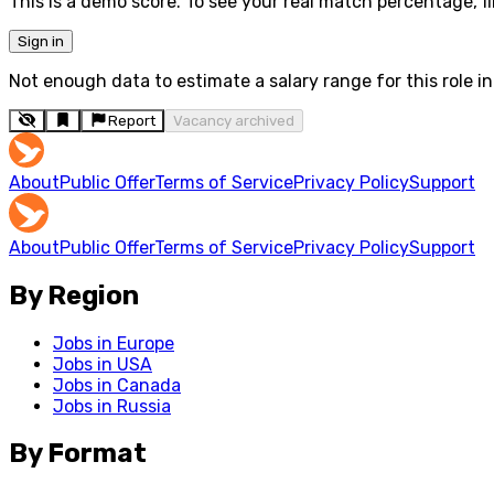
This is a demo score. To see your real match percentage, fil
Sign in
Not enough data to estimate a salary range for this role in 
Report
Vacancy archived
About
Public Offer
Terms of Service
Privacy Policy
Support
About
Public Offer
Terms of Service
Privacy Policy
Support
By Region
Jobs in Europe
Jobs in USA
Jobs in Canada
Jobs in Russia
By Format