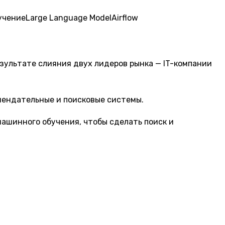
учение
Large Language Model
Airflow
езультате слияния двух лидеров рынка — IT-компании
мендательные и поисковые системы.
машинного обучения, чтобы сделать поиск и