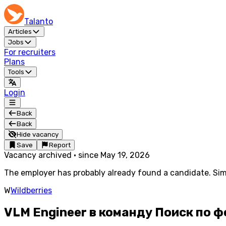
Talanto
Articles
Jobs
For recruiters
Plans
Tools
Login
Back
Back
Hide vacancy
Save
Report
Vacancy archived
·
since
May 19, 2026
The employer has probably already found a candidate. Simi
W
Wildberries
VLM Engineer в команду Поиск по ф