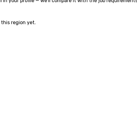
l in your profile — we'll compare it with the job requirements
this region yet.