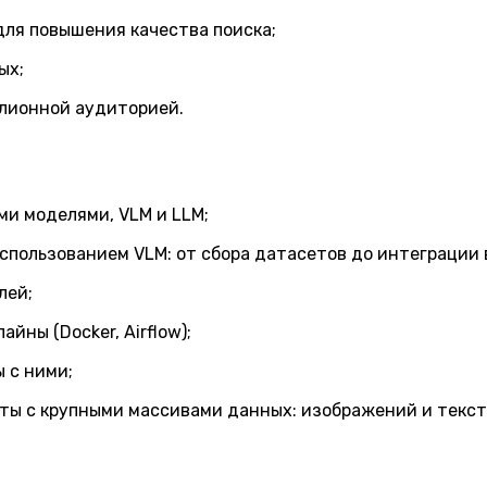
 для повышения качества поиска;
ых;
ллионной аудиторией.
и моделями, VLM и LLM;
спользованием VLM: от сбора датасетов до интеграции 
лей;
йны (Docker, Airflow);
 с ними;
ты с крупными массивами данных: изображений и текст