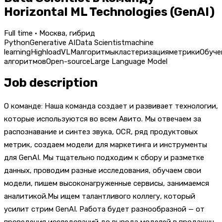
Horizontal ML Technologies (GenAI)
Full time · Москва, гибрид
Python
Generative AI
Data Scientist
machine
learning
Highload
VLM
алгоритмы
кластеризация
метрики
Обуче
алгоритмов
Open-source
Large Language Model
Job description
О команде: Наша команда создает и развивает технологии,
которые используются во всем Авито. Мы отвечаем за
распознавание и синтез звука, OCR, ряд продуктовых
метрик, создаем модели для маркетинга и инструменты
для GenAI. Мы тщательно подходим к сбору и разметке
данных, проводим разные исследования, обучаем свои
модели, пишем высоконагруженные сервисы, занимаемся
аналитикой.Мы ищем талантливого коллегу, который
усилит стрим GenAI. Работа будет разнообразной — от
проведения исследований до вывода моделей в продакшн.