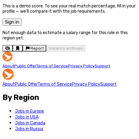
This is a demo score. To see your real match percentage, fill in your
profile — we'll compare it with the job requirements.
Sign in
Not enough data to estimate a salary range for this role in this
region yet.
Report
Vacancy archived
About
Public Offer
Terms of Service
Privacy Policy
Support
About
Public Offer
Terms of Service
Privacy Policy
Support
By Region
Jobs in Europe
Jobs in USA
Jobs in Canada
Jobs in Russia