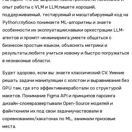
опыт работы с VLM и LLM;пишете хороший,
поддерживаемый, тестируемый и масштабируемый код на
Python;глубоко понимаете ML-алгоритмы и знаете
особенности их эксплуатации;навыки оркестрации LLM-
агентов и промпт-инжиниринга;умеете общаться с
бизнесом простым языком, объяснять метрики и
результаты;любите учиться новому и быстро погружаться
в незнакомые области.
Будет здорово, если вы: знаете классический CV. Умение
решать задачи манипуляции с холстом и выравнивания без
GPU там, где это эффективнееработали со структурой
макетов. Понимание Figma API и принципов парсинга
дизайн-слоевразвертывали Open-Source моделей и
файнтюнили их под свои задачиучаствовали в
соревнованиях/хакатонах по ML, занимали призовые
места.