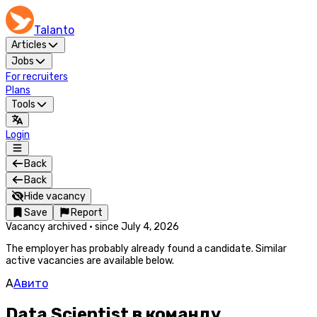
Talanto
Articles
Jobs
For recruiters
Plans
Tools
Login
Back
Back
Hide vacancy
Save
Report
Vacancy archived
·
since
July 4, 2026
The employer has probably already found a candidate. Similar
active vacancies are available below.
А
Авито
Data Scientist в команду