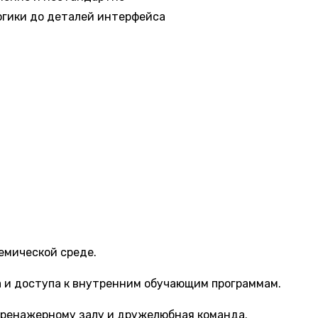
огики до деталей интерфейса
емической среде.
 и доступа к внутренним обучающим программам.
тренажерному залу и дружелюбная команда.