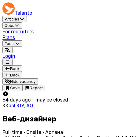
Talanto
Articles
Jobs
For recruiters
Plans
Tools
Login
Back
Back
Hide vacancy
Save
Report
64 days ago
—
may be closed
К
КазГЮУ, АО
Веб-дизайнер
Full time · Onsite · Астана