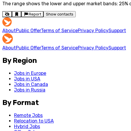
The range shows the lower and upper market bands: 25% of 
Report
Show contacts
About
Public Offer
Terms of Service
Privacy Policy
Support
About
Public Offer
Terms of Service
Privacy Policy
Support
By Region
Jobs in Europe
Jobs in USA
Jobs in Canada
Jobs in Russia
By Format
Remote Jobs
Relocation to USA
Hybrid Jobs