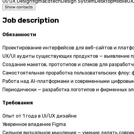
UI/UX Design
figma
Edtech
Design System
Desktop
Mobile
UX
Show contacts
Job description
Обязанности
Проектирование интерфейсов для веб-сайтов и платфор
UX/UI аудиты существующих продуктов — выявление 
Создание макетов, прототипов и спеков для разработч
Самостоятельная проработка пользовательских флоу: 
Работа над AI-платформами и современными цифровы
Периодически — разработка логотипов и фирменных эле
Требования
Опыт от 1 года в UI/UX дизайне
Уверенное владение Figma
Сильное визуальное мышление — умение делать совре