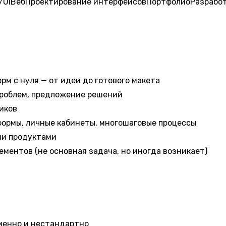
/UI
Веб
Проектирование интерфейсов
Портфолио
Разработ
м с нуля — от идеи до готового макета
проблем, предложение решений
иков
формы, личные кабинеты, многошаговые процессы
ми продуктами
ментов (не основная задача, но иногда возникает)
менно и нестандартно