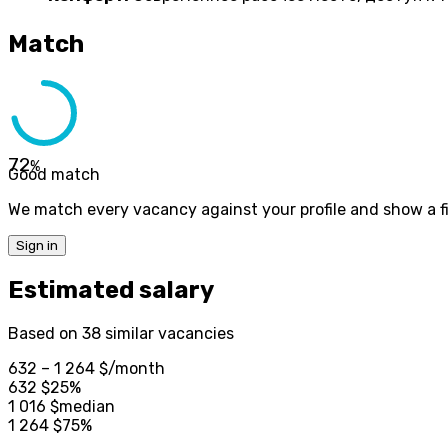
Match
72
%
Good match
We match every vacancy against your profile and show a fi
Sign in
Estimated salary
Based on 38 similar vacancies
632 – 1 264 $
/month
632
$
25%
1 016
$
median
1 264
$
75%