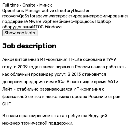
Full time · Onsite · Минск
Operations Manager
active directory
Disaster
recovery
QoS
storage
vmware
проектирование
профилирование
поддержка
VMware vSphere
бизнес-процессы
Подбор
оборудования
ИТ
ОС Windows
Show contacts
Job description
Аккредитованная ИТ-компания IT-Lite основана в 1999
году, с 2009 года в числе первых в России начала работать
как облачный провайдер услуг. В 2013 становится
дочерним предприятием «1С». В настоящее время АйТи
Лайт - стабильно развивающаяся ИТ-компания с
филиальной сетью в нескольких городах России и стран
СНГ.
В связи с расширением штата требуется Ведущий
инженер технической поддержки.