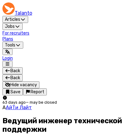
Talanto
Articles
Jobs
For recruiters
Plans
Tools
Login
Back
Back
Hide vacancy
Save
Report
63 days ago
—
may be closed
А
АйТи Лайт
Ведущий инженер технической
поддержки