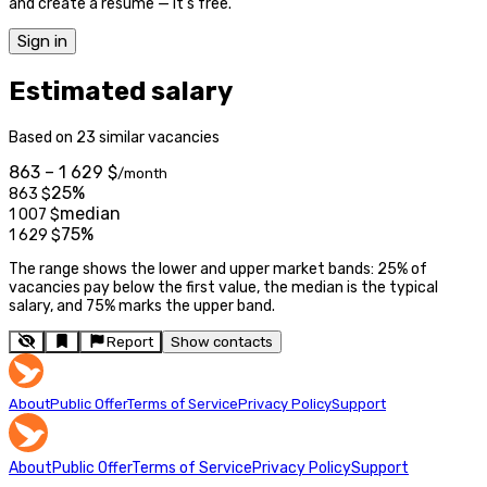
and create a resume — it's free.
Sign in
Estimated salary
Based on 23 similar vacancies
863 – 1 629 $
/month
25%
863
$
median
1 007
$
75%
1 629
$
The range shows the lower and upper market bands: 25% of
vacancies pay below the first value, the median is the typical
salary, and 75% marks the upper band.
Report
Show contacts
About
Public Offer
Terms of Service
Privacy Policy
Support
About
Public Offer
Terms of Service
Privacy Policy
Support