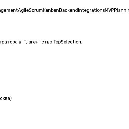
agement
Agile
Scrum
Kanban
Backend
Integrations
MVP
Planni
атора в IT, агентство TopSelection.
сква)