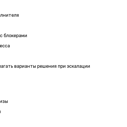
олнителя
 с блокерами
цесса
лагать варианты решения при эскалации
лизы
и