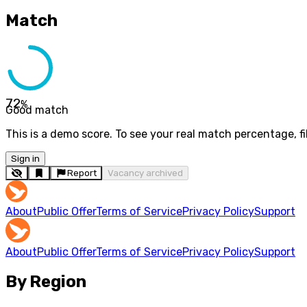
Match
72
%
Good match
This is a demo score. To see your real match percentage, fil
Sign in
Report
Vacancy archived
About
Public Offer
Terms of Service
Privacy Policy
Support
About
Public Offer
Terms of Service
Privacy Policy
Support
By Region