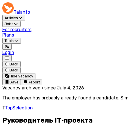
Talanto
Articles
Jobs
For recruiters
Plans
Tools
Login
Back
Back
Hide vacancy
Save
Report
Vacancy archived
·
since
July 4, 2026
The employer has probably already found a candidate. Simi
T
TopSelection
Руководитель IT‑проекта