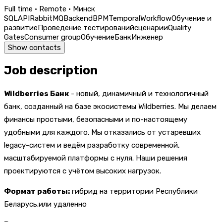
Full time · Remote · Минск
SQL
API
RabbitMQ
Backend
BPM
Temporal
Workflow
Обучение и
развитие
Проведение тестирований
сценарии
Quality
Gates
Consumer group
Обучение
Банк
Инженер
Show contacts
Job description
Wildberries Банк
- новый, динамичный и технологичный
банк, созданный на базе экосистемы Wildberries. Мы делаем
финансы простыми, безопасными и по-настоящему
удобными для каждого. Мы отказались от устаревших
legacy-систем и ведём разработку современной,
масштабируемой платформы с нуля. Наши решения
проектируются с учётом высоких нагрузок.
Формат работы:
гибрид на территории Республики
Беларусь.или удаленно