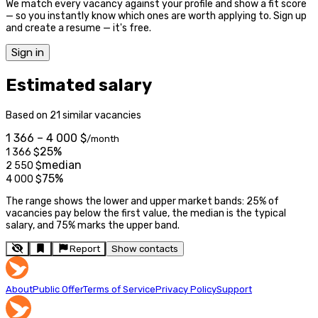
We match every vacancy against your profile and show a fit score
— so you instantly know which ones are worth applying to. Sign up
and create a resume — it's free.
Sign in
Estimated salary
Based on 21 similar vacancies
1 366 – 4 000 $
/month
25%
1 366
$
median
2 550
$
75%
4 000
$
The range shows the lower and upper market bands: 25% of
vacancies pay below the first value, the median is the typical
salary, and 75% marks the upper band.
Report
Show contacts
About
Public Offer
Terms of Service
Privacy Policy
Support