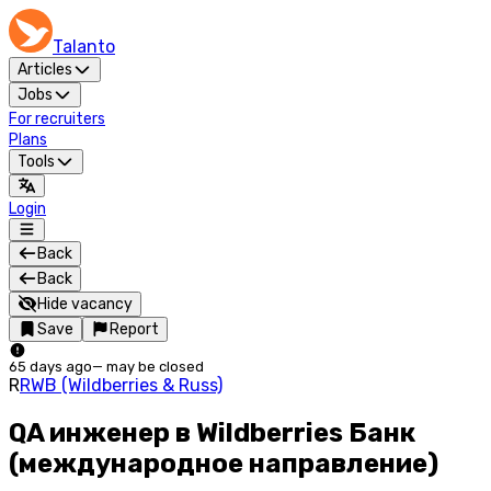
Talanto
Articles
Jobs
For recruiters
Plans
Tools
Login
Back
Back
Hide vacancy
Save
Report
65 days ago
—
may be closed
R
RWB (Wildberries & Russ)
QA инженер в Wildberries Банк
(международное направление)