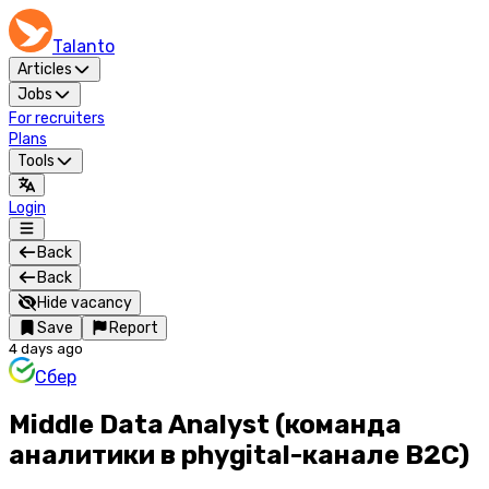
Talanto
Articles
Jobs
For recruiters
Plans
Tools
Login
Back
Back
Hide vacancy
Save
Report
4 days ago
Сбер
Middle Data Analyst (команда
аналитики в phygital-канале B2C)