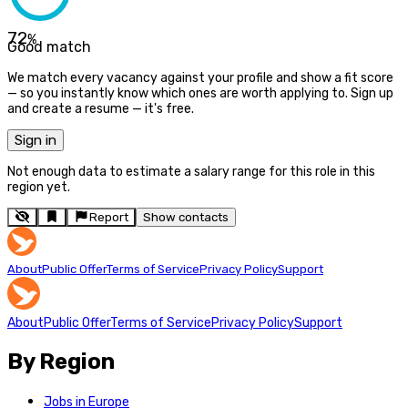
72
%
Good match
We match every vacancy against your profile and show a fit score
— so you instantly know which ones are worth applying to. Sign up
and create a resume — it's free.
Sign in
Not enough data to estimate a salary range for this role in this
region yet.
Report
Show contacts
About
Public Offer
Terms of Service
Privacy Policy
Support
About
Public Offer
Terms of Service
Privacy Policy
Support
By Region
Jobs in Europe