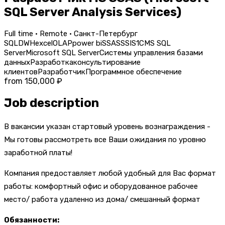
SQL Server Analysis Services)
Full time · Remote · Санкт-Петербург
SQL
DWH
excel
OLAP
power bi
SSAS
SSIS
1С
MS SQL
Server
Microsoft SQL Server
Cистемы управления базами
данных
Разработка
консультирование
клиентов
Разработчик
Программное обеспечение
from 150,000 ₽
Job description
В вакансии указан стартовый уровень вознаграждения -
Мы готовы рассмотреть все Ваши ожидания по уровню
заработной платы!
Компания предоставляет любой удобный для Вас формат
работы: комфортный офис и оборудованное рабочее
место/ работа удаленно из дома/ смешанный формат
Обязанности: