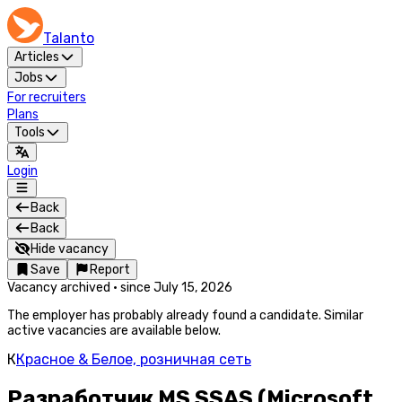
Talanto
Articles
Jobs
For recruiters
Plans
Tools
Login
Back
Back
Hide vacancy
Save
Report
Vacancy archived
·
since
July 15, 2026
The employer has probably already found a candidate. Similar
active vacancies are available below.
К
Красное & Белое, розничная сеть
Разработчик MS SSAS (Microsoft