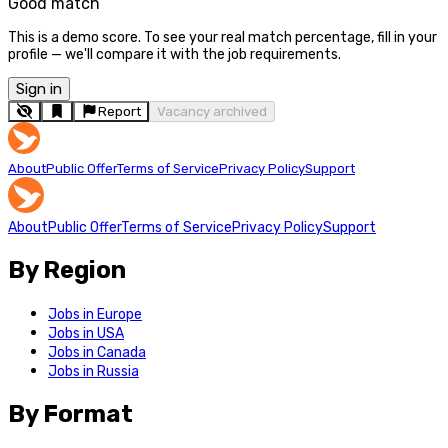
Good match
This is a demo score. To see your real match percentage, fill in your
profile — we'll compare it with the job requirements.
Sign in
Report
Vacancy archived
About
Public Offer
Terms of Service
Privacy Policy
Support
About
Public Offer
Terms of Service
Privacy Policy
Support
By Region
Jobs in Europe
Jobs in USA
Jobs in Canada
Jobs in Russia
By Format