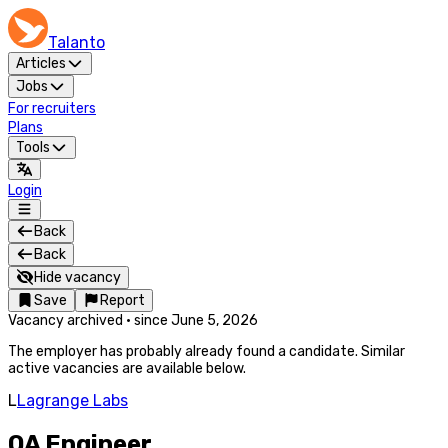
Talanto
Articles
Jobs
For recruiters
Plans
Tools
Login
Back
Back
Hide vacancy
Save
Report
Vacancy archived
·
since
June 5, 2026
The employer has probably already found a candidate. Similar
active vacancies are available below.
L
Lagrange Labs
QA Engineer