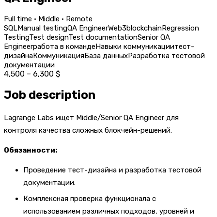
Full time · Middle · Remote
SQL
Manual testing
QA Engineer
Web3
blockchain
Regression
Testing
Test design
Test documentation
Senior QA
Engineer
работа в команде
Навыки коммуникации
тест-
дизайна
Коммуникация
База данных
Разработка тестовой
документации
4,500 – 6,300 $
Job description
Lagrange Labs ищет Middle/Senior QA Engineer для
контроля качества сложных блокчейн-решений.
Обязанности:
Проведение тест-дизайна и разработка тестовой
документации.
Комплексная проверка функционала с
использованием различных подходов, уровней и